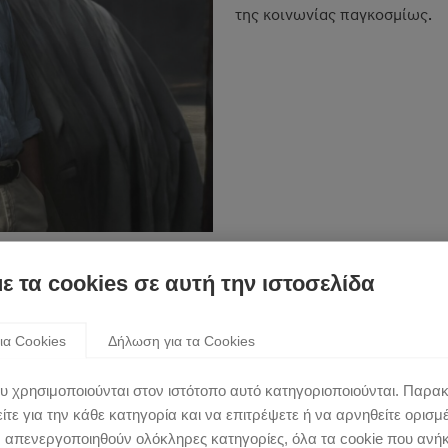
της κοινωνίας παγκοσμίως.
με τα cookies σε αυτή την ιστοσελίδα
Ο Πρόεδρος του Hyun
Euisun Chung, ανακ
ια Cookies
Δήλωση για τα Cookies
χρονιάς από το Mot
την κορυφή της Powe
υ χρησιμοποιούνται στον ιστότοπο αυτό κατηγοριοποιούνται. Παρα
τε για την κάθε κατηγορία και να επιτρέψετε ή να αρνηθείτε ορισμ
Το MotorTrend επαινεί την ικ
ν απενεργοποιηθούν ολόκληρες κατηγορίες, όλα τα cookie που ανή
το Hyundai Motor Group σε μι