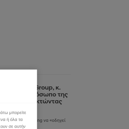
dai Motor Group, κ.
ηρύχθηκε πρόσωπο της
orTrend κατακτώντας
r List 2023
κάτω μπορείτε
ένα ή όλα τα
ανότητα του κ. Chung να «οδηγεί
κουν σε αυτήν
α νέα εποχή».