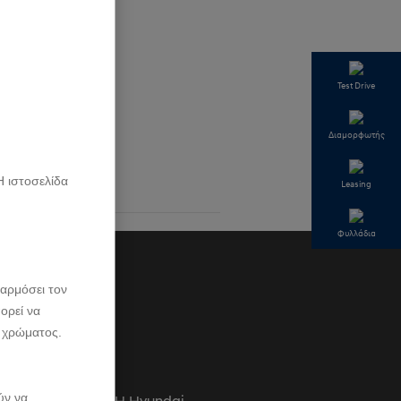
Test Drive
Διαμορφωτής
Η ιστοσελίδα
Leasing
Φυλλάδια
αρμόσει τον
ορεί να
 χρώματος.
ύν να