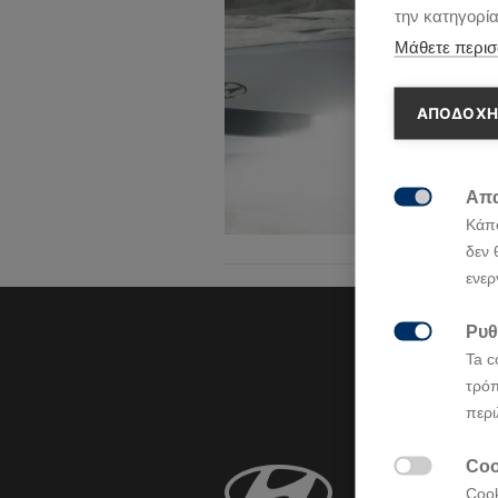
την κατηγορί
Μάθετε περισ
ΑΠΟΔΟΧΗ
Απα

Κάπο
δεν 
ενερ
Ρυθ

Ta c
τρόπ
περι
Coo

Cook