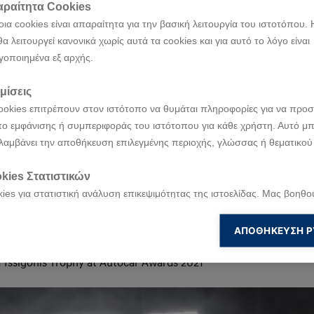
ραίτητα Cookies
ια cookies είναι απαραίτητα για την βασική λειτουργία του ιστοτόπου. 
ration
θα λειτουργεί κανονικά χωρίς αυτά τα cookies και για αυτό το λόγο είναι
γοποιημένα εξ αρχής.
μίσεις
Order of the British Empire
ookies επιτρέπουν στον ιστότοπο να θυμάται πληροφορίες για να προσ
ο εμφάνισης ή συμπεριφοράς του ιστότοπου για κάθε χρήστη. Αυτό μπ
 News All-Stars ‘Industry Leader’
λαμβάνει την αποθήκευση επιλεγμένης περιοχής, γλώσσας ή θεματικού
Trend ‘Person of the Year’ award
kies Στατιστικών
ies για στατιστική ανάλυση επικεψιμότητας της ιστοελίδας. Μας βοηθο
 the Year’ at Newsweek’s World’s Greatest Auto Disrup
νοήσουμε και να βελτιώσουμε την ιστοσελίδα μας βασισμένοι στη χρή
πισκέπτες μας.
ΑΠΟΘΉΚΕΥΣΗ Ρ
kies για Marketing
onis Trophy at Autocar Awards 2021
ies για ενέργειες Marketing τα οποία χρησιμοποιούνται για να παρακ
 επισκεψιμότητα του χρήστη με σκοπό να του εμφανίσουν σχετικές διαφ