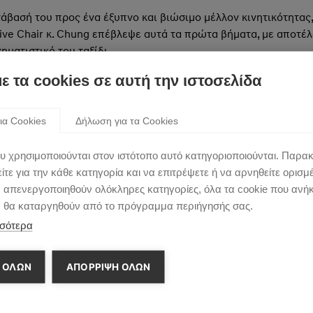
τάβασή του προς ένα έξυπνο και βιώσιμο μέλλον κινητικότητας
ive Chair κ. Chung επέβλεψε αυτά τα πρώτα βήματα, με αποτέλ
ματιστικό του ταξίδι.
με τα cookies σε αυτή την ιστοσελίδα
 αντικατοπτρίζεται από πολλές άλλες διακρίσεις του κλάδου, με
nd ως «Πρόσωπο της Χρονιάς» το 2023 και «Οραματιστής της 
s 2022 του Newsweek. Βραβεύτηκε επίσης με το κορυφαίο βραβε
ια Cookies
Δήλωση για τα Cookies
ο 2021.
υ χρησιμοποιούνται στον ιστότοπο αυτό κατηγοριοποιούνται. Παρα
cutive Chair Hyundai Motor Group
τε για την κάθε κατηγορία και να επιτρέψετε ή να αρνηθείτε ορισμ
ν απενεργοποιηθούν ολόκληρες κατηγορίες, όλα τα cookie που ανή
α θα καταργηθούν από το πρόγραμμα περιήγησής σας.
σότερα
ndai Motor Group
 ΟΛΩΝ
ΑΠΌΡΡΙΨΗ ΌΛΩΝ
 Hyundai Motor Group
 Motor Company