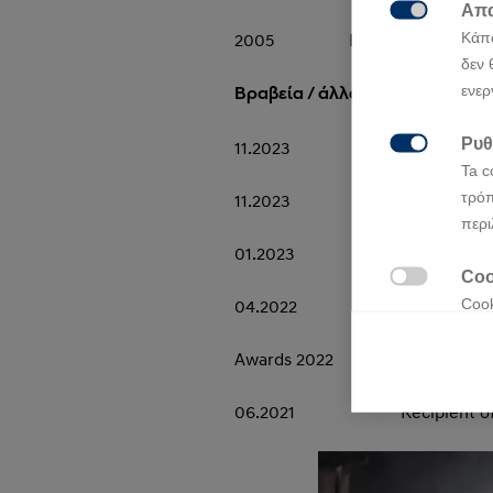
Απα

Κάπο
2005 President, Kia Corpo
δεν 
ενερ
Βραβεία
/
άλλα
Ρυθ
11.2023 Commander of the 

Ta c
τρόπ
11.2023 Awarded Automotive
περι
01.2023 Recipient of Motor
Coo

Cook
04.2022 Named ‘Visionary of
κατα
οι ε
Awards 2022
Coo
06.2021 Recipient of Issig

Cook
στην