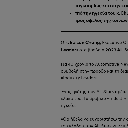
παγκοσμίως και στην κα
Υπό την ηγεσία του κ. Ch
προς όφελος της κοινων
Ο κ.
, Executive C
Euisun Chung
» στα βραβεία
Leader
2023 All-S
Για 40 χρόνια το Automotive Ne
συμβολή στην πρόοδο και τη διαμ
«Industry Leader».
Ένας ηγέτης των All-Stars πρέπει
κλάδο του. Το βραβείο «Industry
ηγεσία.
«Θα ήθελα να ευχαριστήσω την ο
του κλάδου των All-Stars 2023»,