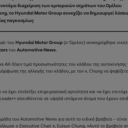
ινοτόμο διαχείριση των εμπορικών σημάτων του Ομίλου
ung, το Hyundai Motor Group συνεχίζει να δημιουργεί λύσει
ίας παγκοσμίως
hair του
(ο Όμιλος) ανακηρύχθηκε νικητ
Hyundai Motor Group
του
.
tars
Automotive News
ws All-Stars τιμά προσωπικότητες του κλάδου της αυτοκίνησης
όρφωση της αλλαγής του κλάδου, με τον κ. Chung να ψηφίζεται
 να έχει επιδείξει επιχειρησιακή αρτιότητα και να έχει επιτύχ
 Leader» απευθύνεται σε υψηλά ιστάμενα άτομα που έχουν επιδ
μάδα του Automotive News για αυτό το ειδικό βραβείο – είναι
 δήλωσε ο Executive Chair κ. Euisun Chung. «Αυτό το βραβείο