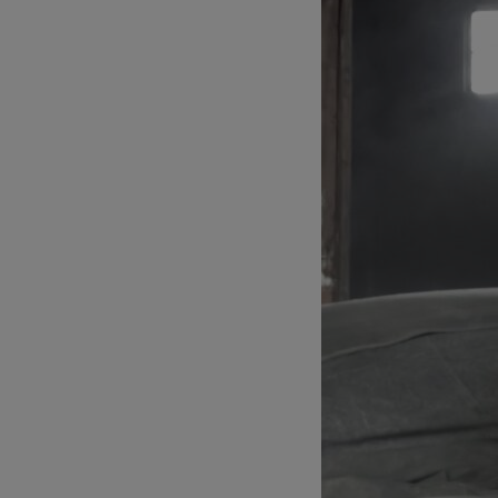
Άλλ

Τα c
είνα