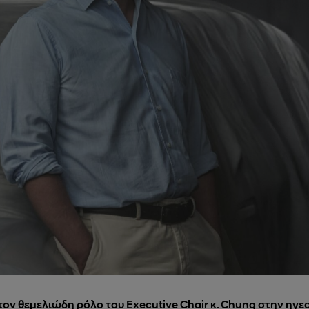
τον θεμελιώδη ρόλο του Executive Chair κ. Chung στην ηγε