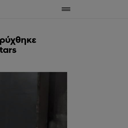
ηρύχθηκε
tars