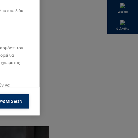
Η ιστοσελίδα
Leasing
Φυλλάδια
αρμόσει τον
ορεί να
 χρώματος.
ύν να
tors
ση που κάνουν
ΥΘΜΊΣΕΩΝ
ολουθήσουν
ημίσεις.