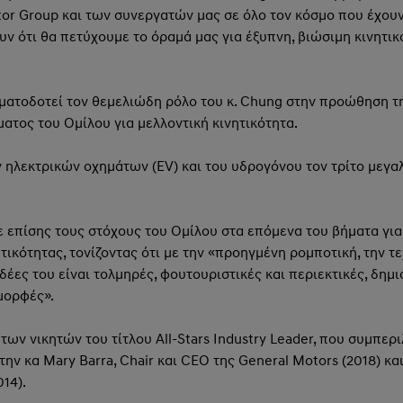
tor Group και των συνεργατών μας σε όλο τον κόσμο που έχου
ν ότι θα πετύχουμε το όραμά μας για έξυπνη, βιώσιμη κινητικ
ηματοδοτεί τον θεμελιώδη ρόλο του κ. Chung στην προώθηση τη
ατος του Ομίλου για μελλοντική κινητικότητα.
ων ηλεκτρικών οχημάτων (EV) και του υδρογόνου τον τρίτο μεγ
επίσης τους στόχους του Ομίλου στα επόμενα του βήματα για 
ικότητας, τονίζοντας ότι με την «προηγμένη ρομποτική, την τε
 ιδέες του είναι τολμηρές, φουτουριστικές και περιεκτικές, δη
 μορφές».
των νικητών του τίτλου All-Stars Industry Leader, που συμπεριλα
 την κα Mary Barra, Chair και CEO της General Motors (2018) κ
014).