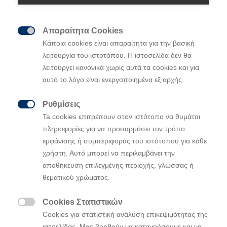
Απαραίτητα Cookies

Κάποια cookies είναι απαραίτητα για την βασική
λειτουργία του ιστοτόπου. Η ιστοσελίδα δεν θα
λειτουργεί κανονικά χωρίς αυτά τα cookies και για
αυτό το λόγο είναι ενεργοποιημένα εξ αρχής.
Ρυθμίσεις

Ta cookies επιτρέπουν στον ιστότοπο να θυμάται
πληροφορίες για να προσαρμόσει τον τρόπο
Η Healthy Seas σε συνεργασία με τη
εμφάνισης ή συμπεριφοράς του ιστότοπου για κάθε
Hyundai απομάκρυνε 36 τόνους
χρήστη. Αυτό μπορεί να περιλαμβάνει την
θαλάσσιων απορριμμάτων από
αποθήκευση επιλεγμένης περιοχής, γλώσσας ή
εγκαταλελειμμένη μυδοκαλλιέργεια
θεματικού χρώματος.
στη Σαλαμίνα
Η δράση καθαρισμού στη Σαλαμίνα αποτελεί την έκτη
Cookies Στατιστικών

επιχείρηση καθαρισμού εγκαταλελειμμένης μονάδας
Cookies για στατιστική ανάλυση επικεψιμότητας της
υδατοκαλλιέργειας που υλοποιεί η Healthy Seas σε
ιστοελίδας. Μας βοηθούν να κατανοήσουμε και να