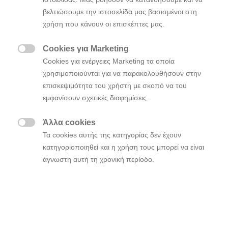
βελτιώσουμε την ιστοσελίδα μας βασισμένοι στη
χρήση που κάνουν οι επισκέπτες μας.
Σχεδίαση
Cookies για Marketing

Cookies για ενέργειες Marketing τα οποία
χρησιμοποιούνται για να παρακολουθήσουν στην
Ανανεωμένο με γνώμονα τη
επισκεψιμότητα του χρήστη με σκοπό να του
στιβαρότητα.
εμφανίσουν σχετικές διαφημίσεις.
Το BAYON επέστρεψε με έναν τολμηρό ανανεωμένο
Άλλα cookies
σχεδιασμό. Η κομψή νέα φωτεινή υπογραφή Seamless

Τα cookies αυτής της κατηγορίας δεν έχουν
Horizon εναρμονίζεται με το βελτιωμένο σχήμα και
κατηγοριοποιηθεί και η χρήση τους μπορεί να είναι
μοτίβο του μπροστινού προφυλακτήρα και της μάσκας
άγνωστη αυτή τη χρονική περίοδο.
για μια πιο στιβαρή εμφάνιση.