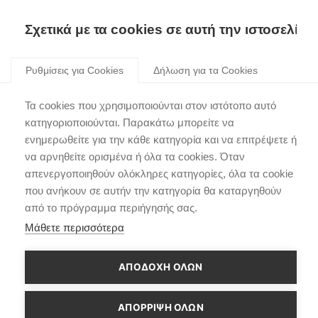
Skip
Έτοιμο για νέες συγκινήσεις.
to
Σχετικά με τα cookies σε αυτή την ιστοσελίδα
content
Ρυθμίσεις για Cookies
Δήλωση για τα Cookies
Κορυφή
Σχεδίαση
Εξωτερικό
Εσωτερικό
Άνεση
Τα cookies που χρησιμοποιούνται στον ιστότοπο αυτό
κατηγοριοποιούνται. Παρακάτω μπορείτε να
ενημερωθείτε για την κάθε κατηγορία και να επιτρέψετε ή
να αρνηθείτε ορισμένα ή όλα τα cookies. Όταν
Μία νέα στιλιστική άποψη με
απενεργοποιηθούν ολόκληρες κατηγορίες, όλα τα cookie
κορυφαία για την κατηγορία
που ανήκουν σε αυτήν την κατηγορία θα καταργηθούν
από το πρόγραμμα περιήγησής σας.
πρακτικότητα.
Μάθετε περισσότερα
Πρακτικότητα με άποψη, σημαίνει στυλ. Συμπαγές και
ΑΠΟΔΟΧΗ ΟΛΩΝ
εύχρηστο, το νέο Hyundai BAYON είναι ένα κομψό
Crossover με κορυφαία πρακτικότητα, το οποίο διαθέτει
τώρα ανανεωμένο και ευρύχωρο εσωτερικό, στιβαρή
ΑΠΌΡΡΙΨΗ ΌΛΩΝ