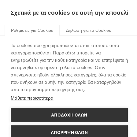
Skip
Όλα είναι δυνατά.
to
Σχετικά με τα cookies σε αυτή την ιστοσελίδα
content
Ρυθμίσεις για Cookies
Δήλωση για τα Cookies
Κορυφή
Εξωτερικό
Εσωτερικό
Τεχνολογία
Συνδεσιμό
Τα cookies που χρησιμοποιούνται στον ιστότοπο αυτό
κατηγοριοποιούνται. Παρακάτω μπορείτε να
ενημερωθείτε για την κάθε κατηγορία και να επιτρέψετε ή
να αρνηθείτε ορισμένα ή όλα τα cookies. Όταν
Μεγαλύτερο, τολμηρότερο και πιο
απενεργοποιηθούν ολόκληρες κατηγορίες, όλα τα cookie
δυναμικό.
που ανήκουν σε αυτήν την κατηγορία θα καταργηθούν
από το πρόγραμμα περιήγησής σας.
Μάθετε περισσότερα
Με μία φουτουριστική νέα εμφάνιση, πιο δυναμική
παρουσία στο δρόμο και μεγαλύτερο εσωτερικό χώρο
για όλες τις περιπέτειές σας, αυτό το τολμηρό,
ΑΠΟΔΟΧΗ ΟΛΩΝ
αναβαθμισμένο SUV προσφέρει έξυπνες τεχνολογίες
αιχμής σε συνδυασμό με την ευρύτερη γκάμα
ΑΠΌΡΡΙΨΗ ΌΛΩΝ
συστημάτων κίνησης στην κατηγορία. Βρείτε το ιδανικό