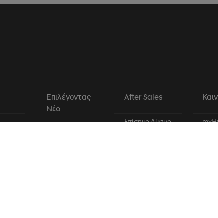
α
Επιλέγοντας
After Sales
Καιν
Νέο
Επίσημο Δίκτυο
myHy
Hyundai
Bluel
Επίσημο Δίκτυο
Εγγύηση Hyundai
IONI
Hyundai
Φροντίδα Hyundai
Ηλεκ
Διαμορφωτής
Οδική Βοήθεια
Συχν
Hyundai
tric
Hyundai
Ασφά
Προϊοντικά
Γνήσια
Κινη
Φυλλάδια
ανταλλακτικά και
Hyun
Σήμανση
αξεσουάρ
Conc
ελαστικών
Ανανέωση χαρτών
Τιμοκατάλογος
Πρόσθετες
Hyundai
Υπηρεσίες