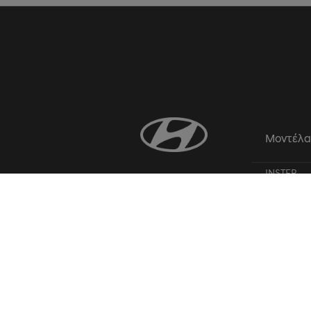
Μοντέλ
INSTER
i20
BAYON
KONA
IONIQ 3
KONA Elec
SANTA FE
TUCSON
IONIQ 5
IONIQ 5 N
STARIA