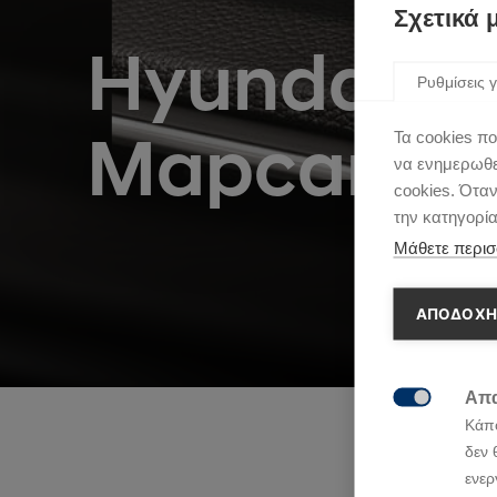
Σχετικά 
Hyundai Li
Ρυθμίσεις γ
Τα cookies πο
Mapcare.
να ενημερωθεί
cookies. Ότα
την κατηγορί
Μάθετε περισ
ΑΠΟΔΟΧΗ
Απα

Κάπο
δεν 
ενερ