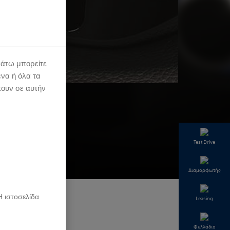
κάτω μπορείτε
ένα ή όλα τα
κουν σε αυτήν
Test Drive
Διαμορφωτής
Η ιστοσελίδα
Leasing
Φυλλάδια