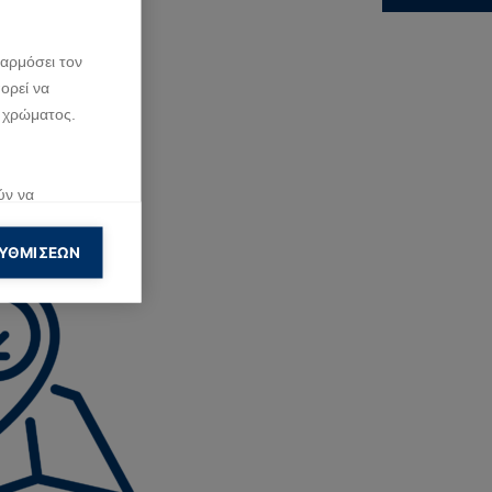
 και
αρμόσει τον
ορεί να
 χρώματος.
ύν να
ση που κάνουν
ΥΘΜΊΣΕΩΝ
ολουθήσουν
ημίσεις.
ους μπορεί να