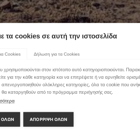
torsport.
με τα cookies σε αυτή την ιστοσελίδα
ια Cookies
Δήλωση για τα Cookies
υ χρησιμοποιούνται στον ιστότοπο αυτό κατηγοριοποιούνται. Παρα
τε για την κάθε κατηγορία και να επιτρέψετε ή να αρνηθείτε ορισμ
ν απενεργοποιηθούν ολόκληρες κατηγορίες, όλα τα cookie που ανή
α θα καταργηθούν από το πρόγραμμα περιήγησής σας.
σότερα
 ΟΛΩΝ
ΑΠΌΡΡΙΨΗ ΌΛΩΝ