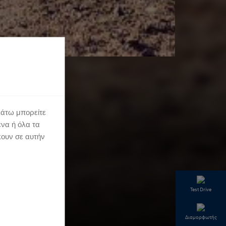
κάτω μπορείτε
ένα ή όλα τα
κουν σε αυτήν
Test Drive
Διαμορφωτής