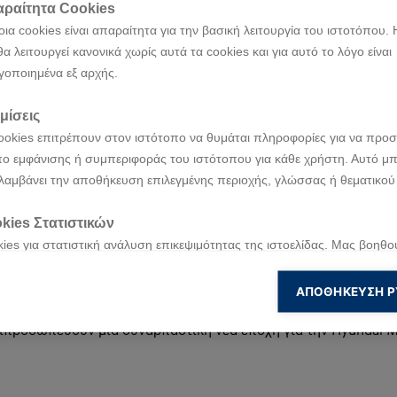
ραίτητα Cookies
las Rally Teams
Διαγωνισμός WRC 2025
Ράλλυ Ακρόπολις: Highlights
ια cookies είναι απαραίτητα για την βασική λειτουργία του ιστοτόπου. 
θα λειτουργεί κανονικά χωρίς αυτά τα cookies και για αυτό το λόγο είναι
γοποιημένα εξ αρχής.
μίσεις
ookies επιτρέπουν στον ιστότοπο να θυμάται πληροφορίες για να προσ
ο εμφάνισης ή συμπεριφοράς του ιστότοπου για κάθε χρήστη. Αυτό μπ
οί των αγωνιστικών
λαμβάνει την αποθήκευση επιλεγμένης περιοχής, γλώσσας ή θεματικού
ν Hyundai.
kies Στατιστικών
ies για στατιστική ανάλυση επικεψιμότητας της ιστοελίδας. Μας βοηθο
νοήσουμε και να βελτιώσουμε την ιστοσελίδα μας βασισμένοι στη χρή
ης, η Hyundai συμμετέχει με επιτυχία σε ειδικές διαδρομές ρ
πισκέπτες μας.
ΑΠΟΘΉΚΕΥΣΗ Ρ
 μας επιτρέπει να μεταφέρουμε την αγωνιστική τεχνογνωσία μ
προσωπεύουν μία συναρπαστική νέα εποχή για την Hyundai Mo
kies για Marketing
ies για ενέργειες Marketing τα οποία χρησιμοποιούνται για να παρακ
 επισκεψιμότητα του χρήστη με σκοπό να του εμφανίσουν σχετικές διαφ