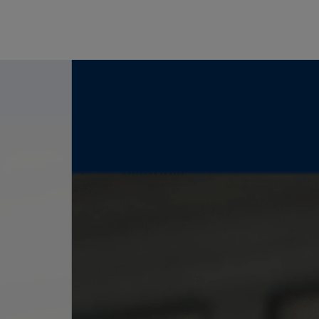
Άλλ

Τα c
είνα