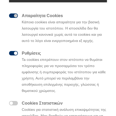
Απαραίτητα Cookies

Κάποια cookies είναι απαραίτητα για την βασική
λειτουργία του ιστοτόπου. Η ιστοσελίδα δεν θα
λειτουργεί κανονικά χωρίς αυτά τα cookies και για
αυτό το λόγο είναι ενεργοποιημένα εξ αρχής.
Ρυθμίσεις

Η Healthy Seas σε συνεργασία με τη
Ta cookies επιτρέπουν στον ιστότοπο να θυμάται
Hyundai απομάκρυνε 36 τόνους
πληροφορίες για να προσαρμόσει τον τρόπο
θαλάσσιων απορριμμάτων από
εμφάνισης ή συμπεριφοράς του ιστότοπου για κάθε
εγκαταλελειμμένη μυδοκαλλιέργεια
χρήστη. Αυτό μπορεί να περιλαμβάνει την
στη Σαλαμίνα
αποθήκευση επιλεγμένης περιοχής, γλώσσας ή
θεματικού χρώματος.
Η δράση καθαρισμού στη Σαλαμίνα αποτελεί την έκτη
επιχείρηση καθαρισμού εγκαταλελειμμένης μονάδας
Cookies Στατιστικών
υδατοκαλλιέργειας που υλοποιεί η Healthy Seas σε

Cookies για στατιστική ανάλυση επικεψιμότητας της
συνεργασία με τη Hyundai Motor Europe από το 2021
ιστοελίδας. Μας βοηθούν να κατανοήσουμε και να