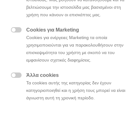
Το τραγούδι δίνει φωνή στην φιλική προς το
βελτιώσουμε την ιστοσελίδα μας βασισμένοι στη
χρήση που κάνουν οι επισκέπτες μας.
περιβάλλον εξατομικευμένη ηλεκτροκίνηση
μέσω των εμπειριών των μελών του BTS
Cookies για Marketing
Ενσωματώνοντας το όραμα της έξυπνης

Cookies για ενέργειες Marketing τα οποία
κινητικότητας της εταιρείας, η IONIQ
χρησιμοποιούνται για να παρακολουθήσουν στην
στοχεύει να προσφέρει συνδεδεμένες
επισκεψιμότητα του χρήστη με σκοπό να του
εμπειρίες στον καθημερινό τρόπο ζωής
εμφανίσουν σχετικές διαφημίσεις.
σχεδιάζοντας την κυκλοφορία τριών
καινοτόμων EV οχημάτων στα επόμενα
Άλλα cookies
τέσσερα χρόνια

Τα cookies αυτής της κατηγορίας δεν έχουν
Ένα
music
player
limited
–
edition
σε σχήμα
κατηγοριοποιηθεί και η χρήση τους μπορεί να είναι
κασέτας θα δοθεί στους νικητές
άγνωστη αυτή τη χρονική περίοδο.
διαδικτυακής εκδήλωσης που θα
πραγματοποιηθεί στα κανάλια κοινωνικής
δικτύωσης της Hyundai