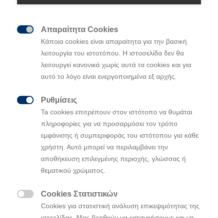
Απαραίτητα Cookies

Κάποια cookies είναι απαραίτητα για την βασική
λειτουργία του ιστοτόπου. Η ιστοσελίδα δεν θα
λειτουργεί κανονικά χωρίς αυτά τα cookies και για
Η Hyundai και οι BTS συνεργάζονται για
αυτό το λόγο είναι ενεργοποιημένα εξ αρχής.
πρώτη φορά στη μουσική
Η μουσική της νέας μάρκας είναι
Ρυθμίσεις
διαθέσιμη για δωρεάν λήψη στον

Ta cookies επιτρέπουν στον ιστότοπο να θυμάται
ιστότοπο της Hyundai Worldwide
πληροφορίες για να προσαρμόσει τον τρόπο
(
https://www.hyundai.com/worldwide/en
)
εμφάνισης ή συμπεριφοράς του ιστότοπου για κάθε
και το σχετικό
videoclip
έκανε την
χρήστη. Αυτό μπορεί να περιλαμβάνει την
πρεμιέρα του στις 2 Σεπτεμβρίου στο
αποθήκευση επιλεγμένης περιοχής, γλώσσας ή
επίσημο κανάλι YouTube της Hyundai
θεματικού χρώματος.
Cookies Στατιστικών

(
https://www.youtube.com/user/hyundaiworldwide
)
Cookies για στατιστική ανάλυση επικεψιμότητας της
ιστοελίδας. Μας βοηθούν να κατανοήσουμε και να