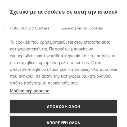
Σχετικά με τα cookies σε αυτή την ιστοσελίδα
Skip
to
Ρυθμίσεις για Cookies
Δήλωση για τα Cookies
content
“IONIQ: I’m On It”. H
Τα cookies που χρησιμοποιούνται στον ιστότοπο αυτό
Hyundai και οι BTS
κατηγοριοποιούνται. Παρακάτω μπορείτε να
ενημερωθείτε για την κάθε κατηγορία και να επιτρέψετε
πλαισιώνουν μουσικά
ή να αρνηθείτε ορισμένα ή όλα τα cookies. Όταν
την μάρκα IONIQ
απενεργοποιηθούν ολόκληρες κατηγορίες, όλα τα cookie
που ανήκουν σε αυτήν την κατηγορία θα καταργηθούν
από το πρόγραμμα περιήγησής σας.
Μάθετε περισσότερα
ΑΠΟΔΟΧΗ ΟΛΩΝ
ΑΠΌΡΡΙΨΗ ΌΛΩΝ