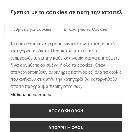
Σχετικά με τα cookies σε αυτή την ιστοσελίδα
Skip
to
Ρυθμίσεις για Cookies
Δήλωση για τα Cookies
content
Hyundai IONIQ 5 |
Τα cookies που χρησιμοποιούνται στον ιστότοπο αυτό
Κορυφαία Διάκριση στα
κατηγοριοποιούνται. Παρακάτω μπορείτε να
ενημερωθείτε για την κάθε κατηγορία και να επιτρέψετε
βραβεία «Car of the Year
ή να αρνηθείτε ορισμένα ή όλα τα cookies. Όταν
2022» στο Ηνωμένο
απενεργοποιηθούν ολόκληρες κατηγορίες, όλα τα cookie
που ανήκουν σε αυτήν την κατηγορία θα καταργηθούν
Βασίλειο
από το πρόγραμμα περιήγησής σας.
Μάθετε περισσότερα
ΑΠΟΔΟΧΗ ΟΛΩΝ
ΑΠΌΡΡΙΨΗ ΌΛΩΝ