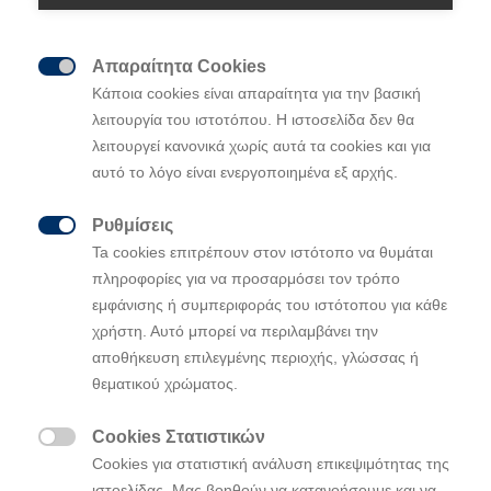
Απαραίτητα Cookies
Το καινοτόμο Hyundai IONIQ 5 έλαβε την

Κάποια cookies είναι απαραίτητα για την βασική
κορυφαία διάκριση των βραβείων «
Car
of
λειτουργία του ιστοτόπου. Η ιστοσελίδα δεν θα
the
Year
2022» στο Ηνωμένο Βασίλειο
λειτουργεί κανονικά χωρίς αυτά τα cookies και για
Το αμιγώς ηλεκτρικό
Hyundai
ΙΟΝΙ
Q
5
αυτό το λόγο είναι ενεργοποιημένα εξ αρχής.
στέφθηκε επίσης «
K
αλύτερο
O
ικογενειακό
A
υτοκίνητο»
Ρυθμίσεις
Οι κριτές χαρακτήρισαν το
IONIQ
5 ως «το

Ta cookies επιτρέπουν στον ιστότοπο να θυμάται
μέλλον της αυτοκίνησης, που βρίσκεται ήδη
πληροφορίες για να προσαρμόσει τον τρόπο
σήμερα κοντά μας»
εμφάνισης ή συμπεριφοράς του ιστότοπου για κάθε
Η βράβευση αυτή αποτελεί μέρος μιας
χρήστη. Αυτό μπορεί να περιλαμβάνει την
σειράς σημαντικών βραβείων το 2021 και το
αποθήκευση επιλεγμένης περιοχής, γλώσσας ή
2022
θεματικού χρώματος.
Το
Hyundai i20N
βραβεύτηκε
στα
βραβεία
Cookies Στατιστικών
Car of the Year
του
Ηνωμένου
Βασιλείου
ως

Cookies για στατιστική ανάλυση επικεψιμότητας της
Best
Performance Car
ιστοελίδας. Μας βοηθούν να κατανοήσουμε και να