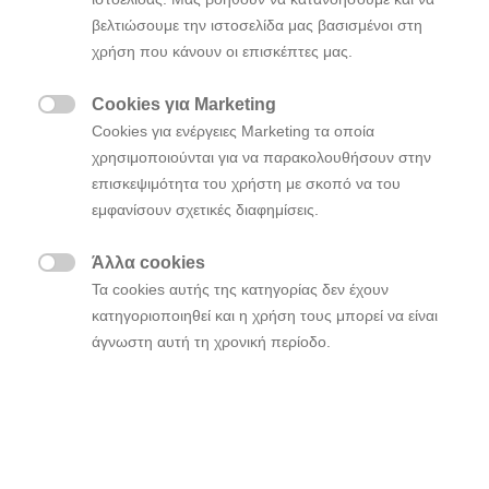
βελτιώσουμε την ιστοσελίδα μας βασισμένοι στη
χρήση που κάνουν οι επισκέπτες μας.
Το αμιγώς ηλεκτρικό
πρόσθεσε
Hyundai IONIQ 5
στην συνεχώς αυξανόμενη λίστα του με τα βραβεία
Cookies για Marketing
«Αυτοκίνητο της Χρονιάς» (Car of the Year), το

Cookies για ενέργειες Marketing τα οποία
βραβείο «
» του
A
υτοκίνητο της
X
ρονιάς του 2022
χρησιμοποιούνται για να παρακολουθήσουν στην
Ηνωμένου Βασιλείου. Έχοντας επίσης κατακτήσει τη
επισκεψιμότητα του χρήστη με σκοπό να του
διάκριση του «
Καλύτερου Οικογενειακού
εμφανίσουν σχετικές διαφημίσεις.
» (Best Family Car) στα βραβεία Car of
Αυτοκινήτου
the Year του Ηνωμένου Βασιλείου, το
Hyundai IONIQ
Άλλα cookies
από
5 στέφθηκε το καλύτερο αυτοκίνητο συνολικά

Τα cookies αυτής της κατηγορίας δεν έχουν
την επιτροπή των 29 ειδικών κριτών από μια γκάμα
κατηγοριοποιηθεί και η χρήση τους μπορεί να είναι
Μέσων Μαζικής Ενημέρωσης που καλύπτουν τη
άγνωστη αυτή τη χρονική περίοδο.
βρετανική αυτοκινητοβιομηχανία,
συμπεριλαμβανομένων των : The Sunday Times, The
Daily Express, The Telegraph, The Independent, Top
Gear, Auto Express, CAR, Evo και Business Car.
Ο κ. John Challen, Διευθύνων Σύμβουλος των