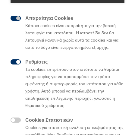
Απαραίτητα Cookies

Κάποια cookies είναι απαραίτητα για την βασική
λειτουργία του ιστοτόπου. Η ιστοσελίδα δεν θα
Η Hyundai συνεργάστηκε με τη Motional για
λειτουργεί κανονικά χωρίς αυτά τα cookies και για
αυτό το λόγο είναι ενεργοποιημένα εξ αρχής.
την ανάπτυξη ενός ρομποτικού μοντέλου
ταξί, βασισμένου στο IONIQ 5, εξοπλίζοντάς
Ρυθμίσεις
το με προηγμένη τεχνολογία αυτόνομης

Ta cookies επιτρέπουν στον ιστότοπο να θυμάται
οδήγησης
πληροφορίες για να προσαρμόσει τον τρόπο
Δύο βίντεο της νέας παγκόσμιας καμπάνιας
εμφάνισης ή συμπεριφοράς του ιστότοπου για κάθε
τονίζουν τις ανθρωποκεντρικές ιδιότητες
χρήστη. Αυτό μπορεί να περιλαμβάνει την
των Robotaxis, επιδεικνύοντας ασφαλή
αποθήκευση επιλεγμένης περιοχής, γλώσσας ή
οδηγική συμπεριφορά και φροντίδα για
θεματικού χρώματος.
τους επιβάτες
H Motional θα ξεκινήσει τη μεταφορά
Cookies Στατιστικών

επιβατών με IONIQ 5 Robotaxi το 2023,
Cookies για στατιστική ανάλυση επικεψιμότητας της
ξεκινώντας από το Λας Βέγκας
ιστοελίδας. Μας βοηθούν να κατανοήσουμε και να