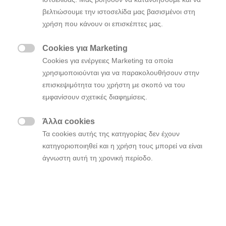
βελτιώσουμε την ιστοσελίδα μας βασισμένοι στη
χρήση που κάνουν οι επισκέπτες μας.
Η Hyundai Motor Company ξεκίνησε μια παγκόσμια
επικοινωνιακή εκστρατεία-μανιφέστο με τίτλο «
Cookies για Marketing
Η

Cookies για ενέργειες Marketing τα οποία
Καινοτομία Αρχίζει από Πολύ Ανθρώπινα
χρησιμοποιούνται για να παρακολουθήσουν στην
για να μοιραστεί το όραμά της για την
Πράγματα»
επισκεψιμότητα του χρήστη με σκοπό να του
έναρξη κυκλοφορίας Robotaxi με αυτόνομη οδήγηση.
εμφανίσουν σχετικές διαφημίσεις.
Η Motional (
https://motional.com/
), παγκόσμιος
ηγέτης στην τεχνολογία αυτόνομης οδήγησης, θα
Άλλα cookies
συνεργαστεί με τις υπηρεσίες μίσθωσης διαδρομής

Τα cookies αυτής της κατηγορίας δεν έχουν
(ride-hailing) για την κυκλοφορία των αυτόνομων
κατηγοριοποιηθεί και η χρήση τους μπορεί να είναι
οχημάτων επιπέδου 4 σε μεγάλες πόλεις των ΗΠΑ
άγνωστη αυτή τη χρονική περίοδο.
από το 2023.
Το πλήρως ηλεκτρικό Robotaxi με βάση το IONIQ 5
(στο εξής θα αναφέρεται ως IONIQ 5 Robotaxi), το
οποίο παρουσιάστηκε για πρώτη φορά στην 2021 IAA
Mobility έχοντας μεγάλη απήχηση στο κοινό, είναι