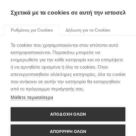
Σχετικά με τα cookies σε αυτή την ιστοσελίδα
Skip
to
Ρυθμίσεις για Cookies
Δήλωση για τα Cookies
content
H Hyundai παρουσιάζει
Τα cookies που χρησιμοποιούνται στον ιστότοπο αυτό
το όραμά της για
κατηγοριοποιούνται. Παρακάτω μπορείτε να
ενημερωθείτε για την κάθε κατηγορία και να επιτρέψετε
αυτόνομη οδήγηση
ή να αρνηθείτε ορισμένα ή όλα τα cookies. Όταν
βασισμένο στο IONIQ 5
απενεργοποιηθούν ολόκληρες κατηγορίες, όλα τα cookie
που ανήκουν σε αυτήν την κατηγορία θα καταργηθούν
Robotaxi
από το πρόγραμμα περιήγησής σας.
Μάθετε περισσότερα
ΑΠΟΔΟΧΗ ΟΛΩΝ
ΑΠΌΡΡΙΨΗ ΌΛΩΝ