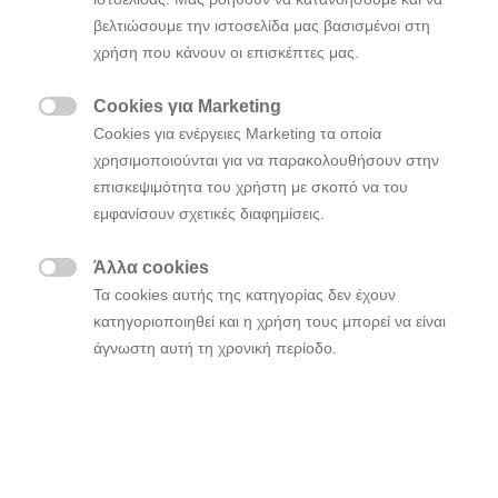
διαφορά 17,5 δευτερολέπτων.
βελτιώσουμε την ιστοσελίδα μας βασισμένοι στη
χρήση που κάνουν οι επισκέπτες μας.
Οι Thierry Neuville και Martijn Wydaeghe κέρδισαν
για δεύτερη συνεχόμενη φορά μια θέση στο βάθρο
Cookies για Marketing
κατακτώντας την τρίτη θέση, μια θέση μπροστά από

Cookies για ενέργειες Marketing τα οποία
τους Craig Breen και Paul Nagle που εξασφάλισαν ότι
χρησιμοποιούνται για να παρακολουθήσουν στην
και τα τρία i20 Coupe WRC θα ολοκλήρωναν το ράλι
επισκεψιμότητα του χρήστη με σκοπό να του
στην πρώτη τετράδα.
εμφανίσουν σχετικές διαφημίσεις.
“Μετά το Μόντε Κάρλο, πίστεψα ότι μία μόνο νίκη θα
Άλλα cookies
ήταν αρκετή να μας επιτρέψει να επιστρέψουμε στο

Τα cookies αυτής της κατηγορίας δεν έχουν
επίπεδο που πρέπει να είμαστε” δήλωσε ο Team
κατηγοριοποιηθεί και η χρήση τους μπορεί να είναι
Principal κ. Andrea Adamo. “Η ομάδα έκανε
άγνωστη αυτή τη χρονική περίοδο.
καταπληκτική δουλειά και κατάφερε αυτό το πολύ
σημαντικό αποτέλεσμα. Το να κερδίσεις και το να
τερματίσεις πρώτος είναι δύο πολύ διαφορετικά
concepts. Σήμερα, κερδίσαμε”.
Οι Ott Tanak και Martin Jarveoja πήραν το