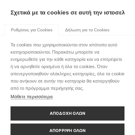
Σχετικά με τα cookies σε αυτή την ιστοσελίδα
Skip
to
Ρυθμίσεις για Cookies
Δήλωση για τα Cookies
content
Διπλή νίκη για την
Τα cookies που χρησιμοποιούνται στον ιστότοπο αυτό
Hyundai στο Arctic Rally
κατηγοριοποιούνται. Παρακάτω μπορείτε να
ενημερωθείτε για την κάθε κατηγορία και να επιτρέψετε
Finland
ή να αρνηθείτε ορισμένα ή όλα τα cookies. Όταν
απενεργοποιηθούν ολόκληρες κατηγορίες, όλα τα cookie
που ανήκουν σε αυτήν την κατηγορία θα καταργηθούν
από το πρόγραμμα περιήγησής σας.
Μάθετε περισσότερα
ΑΠΟΔΟΧΗ ΟΛΩΝ
ΑΠΌΡΡΙΨΗ ΌΛΩΝ