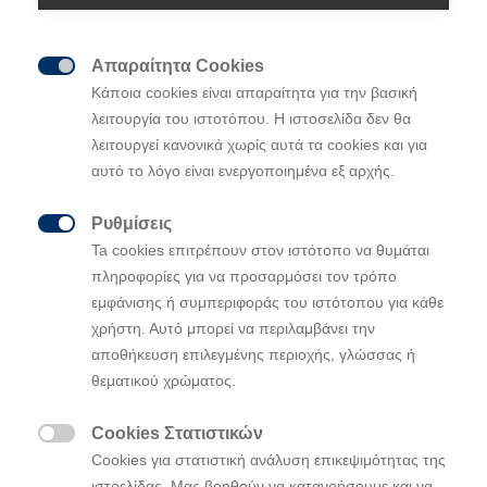
Απαραίτητα Cookies

Κάποια cookies είναι απαραίτητα για την βασική
λειτουργία του ιστοτόπου. Η ιστοσελίδα δεν θα
Οι Ott Tanak και Martin Jarveoja
λειτουργεί κανονικά χωρίς αυτά τα cookies και για
κατέκτησαν την κορυφή του βάθρου στο
αυτό το λόγο είναι ενεργοποιημένα εξ αρχής.
Arctic
Rally
Finland
Οι Thierry Neuville και Martijn Wydaeghe
Ρυθμίσεις
ανέβηκαν για δεύτερη συνεχόμενη φορά

Ta cookies επιτρέπουν στον ιστότοπο να θυμάται
θέση στο βάθρο, κατακτώντας την 3η θέση
πληροφορίες για να προσαρμόσει τον τρόπο
εμφάνισης ή συμπεριφοράς του ιστότοπου για κάθε
Την πρώτη της νίκη στη σεζόν με αποτέλεσμα 1-3
χρήστη. Αυτό μπορεί να περιλαμβάνει την
κατέκτησε η Hyundai Motorsport στο Arctic Rally
αποθήκευση επιλεγμένης περιοχής, γλώσσας ή
Finland, τον δεύτερο γύρο του πρωταθλήματος.
θεματικού χρώματος.
Οι Εσθονοί Ott Tanak και Martin Jarveoja οδήγησαν
Cookies Στατιστικών
το ράλι από την αρχή μέχρι το τέλος, εξασφαλίζοντας

Cookies για στατιστική ανάλυση επικεψιμότητας της
τη δεύτερη νίκη τους με τη Hyundai Motorsport και
ιστοελίδας. Μας βοηθούν να κατανοήσουμε και να