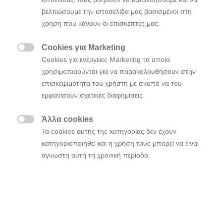
δευτερόλεπτα μπροστά από τον Elfyn Evans της M-
Sport Ford.
βελτιώσουμε την ιστοσελίδα μας βασισμένοι στη
χρήση που κάνουν οι επισκέπτες μας.
Σε ένα σκληρό ράλι, με πολλούς αγωνιζόμενους να
αντιμετωπίζουν προβλήματα, οι επιδόσεις του
Cookies για Marketing

Neuville τον οδήγησαν στην όγδοη νίκη της καριέρας
Cookies για ενέργειες Marketing τα οποία
του και τη δεύτερη του έτους έως τώρα στο WRC.
χρησιμοποιούνται για να παρακολουθήσουν στην
Είναι η ένατη συνολικά νίκη για τη Hyundai
επισκεψιμότητα του χρήστη με σκοπό να του
Motorsport καθώς η ομάδα διατηρεί το προβάδισμα
εμφανίσουν σχετικές διαφημίσεις.
του πρωταθλήματος των κατασκευαστών.
Άλλα cookies

Ο Dani Sordo τερμάτισε στην πέμπτη θέση, αφού
Τα cookies αυτής της κατηγορίας δεν έχουν
πάλεψε σθεναρά για το τρίτο του βάθρο στη σεζόν.
κατηγοριοποιηθεί και η χρήση τους μπορεί να είναι
Μαζί με τον συνοδηγό του Carlos del Barrio, ο
άγνωστη αυτή τη χρονική περίοδο.
Ισπανός έλαβε ποινή δέκα δευτερολέπτων για μια
προφανή παραβίαση των κανονισμών κατά τη
διάρκεια της Porto Street Stage. Η προκύπτουσα
απώλεια χρόνου τον απέκλεισε από την πρώτη
τριάδα.