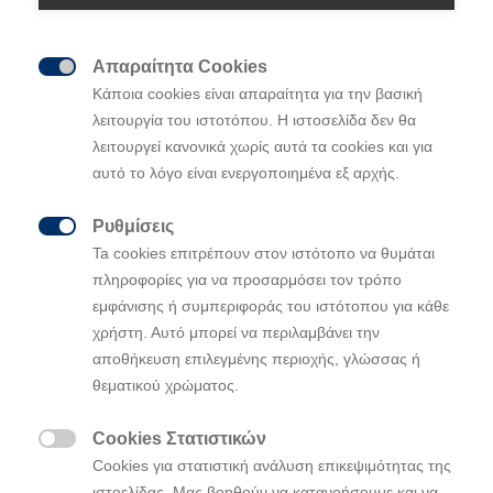
Απαραίτητα Cookies
Η Hyundai Motorsport κατακτά τη δεύτερη

Κάποια cookies είναι απαραίτητα για την βασική
νίκη της στο Παγκόσμιο Πρωτάθλημα Ράλι
λειτουργία του ιστοτόπου. Η ιστοσελίδα δεν θα
2018 (WRC) μετά την εξαιρετική απόδοση του
λειτουργεί κανονικά χωρίς αυτά τα cookies και για
Thierry Neuville και του συνοδηγού του
αυτό το λόγο είναι ενεργοποιημένα εξ αρχής.
Nicolas Gilsoul
Το αποτέλεσμα σηματοδοτεί τον πρώτο
Ρυθμίσεις
θρίαμβο της Hyundai Motorsport στο Rally de

Ta cookies επιτρέπουν στον ιστότοπο να θυμάται
Portugal και την ένατη νίκη για την ομάδα στο
πληροφορίες για να προσαρμόσει τον τρόπο
WRC
εμφάνισης ή συμπεριφοράς του ιστότοπου για κάθε
Ο Dani Sordo τερμάτισε πέμπτος μετά από
χρήστη. Αυτό μπορεί να περιλαμβάνει την
ποινή δέκα δευτερολέπτων για παράβασ
αποθήκευση επιλεγμένης περιοχής, γλώσσας ή
θεματικού χρώματος.
Η Hyundai Motorsport κατέκτησε σημαντική νίκη στο
Rally de Portugal, τον έκτο γύρο του Παγκοσμίου
Cookies Στατιστικών
Πρωταθλήματος Ράλι (WRC) του 2018, με τον Thierry

Neuville και τον συνοδηγό του Nicolas Gilsoul 40
Cookies για στατιστική ανάλυση επικεψιμότητας της
ιστοελίδας. Μας βοηθούν να κατανοήσουμε και να