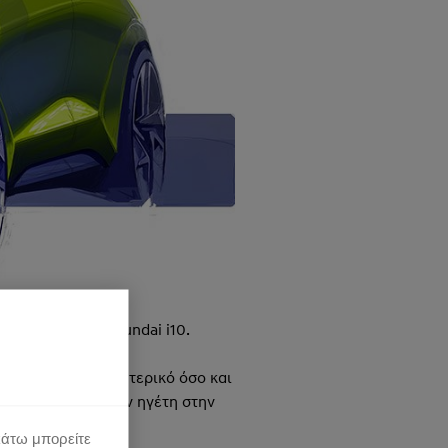
οκαίνουργιου Hyundai i10.
ίαση τόσο στο εξωτερικό όσο και
θα το καταστήσουν ηγέτη στην
κάτω μπορείτε