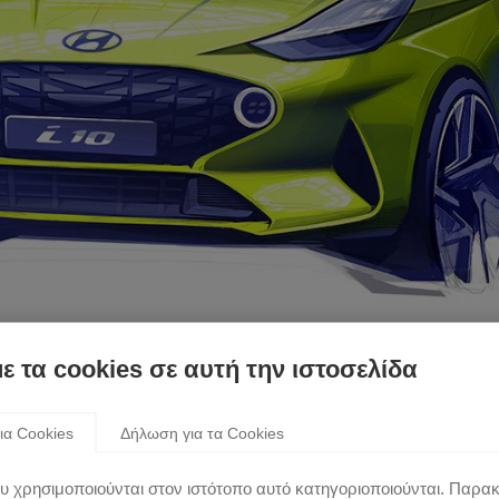
με τα cookies σε αυτή την ιστοσελίδα
ην Ευρωπαϊκή αγορά μια πρώτη σχεδιαστική απεικόνιση του ολ
 i της Hyundai θα προσφέρει στους πελάτες νέα δυναμική σχεδ
ια Cookies
Δήλωση για τα Cookies
ώς και νέα χαρακτηριστικά συνδεσιμότητας και ασφάλειας που 
υ χρησιμοποιούνται στον ιστότοπο αυτό κατηγοριοποιούνται. Παρα