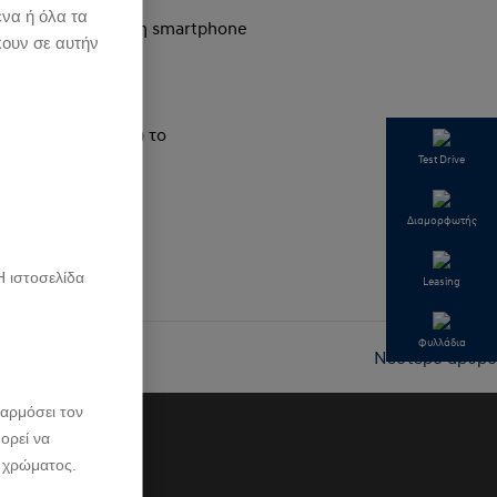
ένα ή όλα τα
o, ασύρματη φόρτιση smartphone
κουν σε αυτήν
σμούς.
ρανκφούρτης (IAA) το
Test Drive
Διαμορφωτής
Η ιστοσελίδα
Leasing
Φυλλάδια
Νεότερο άρθρο
αρμόσει τον
ορεί να
 χρώματος.