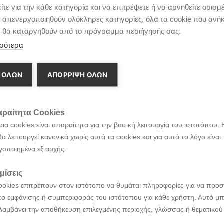
τε για την κάθε κατηγορία και να επιτρέψετε ή να αρνηθείτε ορισμ
λλων χαρακτηριστικών Blue Link®, Apple Car Play, Android Aut
ν απενεργοποιηθούν ολόκληρες κατηγορίες, όλα τα cookie που ανή
φέροντας μια ολοκληρωμένη οδηγική εμπειρία χωρίς συμβιβα
α θα καταργηθούν από το πρόγραμμα περιήγησής σας.
 τα πιο πλήρη πακέτα ασφάλειας στην κατηγορία του.
σότερα
νει την παγκόσμια πρεμιέρα του στο Σαλόνι Αυτοκινήτου της Φ
 ΟΛΩΝ
ΑΠΌΡΡΙΨΗ ΌΛΩΝ
ημοσιευθούν τις επόμενες εβδομάδες.
ραίτητα Cookies
ια cookies είναι απαραίτητα για την βασική λειτουργία του ιστοτόπου. 
θα λειτουργεί κανονικά χωρίς αυτά τα cookies και για αυτό το λόγο είναι
γοποιημένα εξ αρχής.
μίσεις
ookies επιτρέπουν στον ιστότοπο να θυμάται πληροφορίες για να προσ
ο εμφάνισης ή συμπεριφοράς του ιστότοπου για κάθε χρήστη. Αυτό μπ
λαμβάνει την αποθήκευση επιλεγμένης περιοχής, γλώσσας ή θεματικού