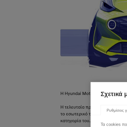
Σχετικά 
Η Hyundai Motor παρουσιάζει στ
Η τελευταία προσθήκη στη σειρά
Ρυθμίσεις γ
το εσωτερικό του μοντέλου, καθ
κατηγορία του.
Τα cookies πο