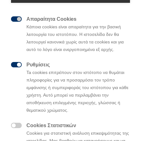
Απαραίτητα Cookies

Κάποια cookies είναι απαραίτητα για την βασική
Η Hyundai Motorsport στοχεύει στη νίκη
λειτουργία του ιστοτόπου. Η ιστοσελίδα δεν θα
του αγώνα 24 ωρών Nürburgring στην
λειτουργεί κανονικά χωρίς αυτά τα cookies και για
κατηγορία TCR με τα TCR Hyundai i30 N και
αυτό το λόγο είναι ενεργοποιημένα εξ αρχής.
Hyundai V
eloster
N
Ρυθμίσεις
Το i30 Fastback N θα αγωνιστεί επίσης στην

Ta cookies επιτρέπουν στον ιστότοπο να θυμάται
κατηγορία VT2 αποδεικνύοντας την
πληροφορίες για να προσαρμόσει τον τρόπο
αγωνιστική του ικανότητα
εμφάνισης ή συμπεριφοράς του ιστότοπου για κάθε
χρήστη. Αυτό μπορεί να περιλαμβάνει την
Η Hyundai συμμετέχει στον αγώνα 24 ωρών του
αποθήκευση επιλεγμένης περιοχής, γλώσσας ή
Nürburgring (Nürburgring 24 Hours Race) από το
θεματικού χρώματος.
2016 και γιορτάζει την επιστροφή της στο σημείο
όπου δημιουργήθηκε η μάρκα με μια σειρά από
Cookies Στατιστικών
ειδικές εκδηλώσεις με το σύνθημα ‘N Homecoming’.

Cookies για στατιστική ανάλυση επικεψιμότητας της
Το ‘N’ της μάρκας N αντιπροσωπεύει το Namyang, το
ιστοελίδας. Μας βοηθούν να κατανοήσουμε και να