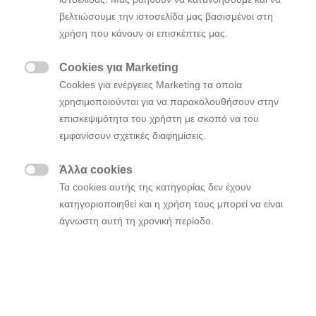
οποίο φιλοξενεί το παγκόσμιο κέντρο R & D της
βελτιώσουμε την ιστοσελίδα μας βασισμένοι στη
εταιρείας στην Κορέα, όπου γεννήθηκε η ιδέα.
χρήση που κάνουν οι επισκέπτες μας.
Επιπρόσθετα, το Ν αντιπροσωπεύει το Nürburgring,
το σπίτι του Ν στο Ευρωπαϊκό Κέντρο Ελέγχου της
Cookies για Marketing
Hyundai Motor που εκτείνεται σε 3.600 τετραγωνικά

μέτρα και εκεί αναπτύσσονται και δοκιμάζονται όλα
Cookies για ενέργειες Marketing τα οποία
τα μοντέλα Hyundai N.
χρησιμοποιούνται για να παρακολουθήσουν στην
επισκεψιμότητα του χρήστη με σκοπό να του
“Αυτό το γεγονός είναι ένα από τα κυριότερα του
εμφανίσουν σχετικές διαφημίσεις.
ημερολογίου της Hyundai Motorsport και έγινε ακόμη
πιο ξεχωριστό από το γεγονός ότι η μάρκα N
Άλλα cookies

δημιουργήθηκε και εξελίχθηκε εδώ. Η εκδήλωση
Τα cookies αυτής της κατηγορίας δεν έχουν
αυτή θα είναι μια πραγματική γιορτή της μάρκας
κατηγοριοποιηθεί και η χρήση τους μπορεί να είναι
Hyundai N ” δήλωσε ο κ. Thomas Schemera,
άγνωστη αυτή τη χρονική περίοδο.
Executive Vice President & Head of Product Division,
Product Operation & N Sub-Division της Hyundai
Motor Group.