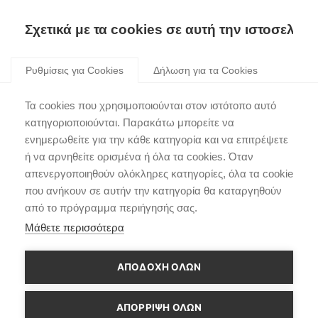
Σχετικά με τα cookies σε αυτή την ιστοσελίδα
Skip
to
Ρυθμίσεις για Cookies
Δήλωση για τα Cookies
content
Δ.Τ.: Η Hyundai διεκδικεί
Τα cookies που χρησιμοποιούνται στον ιστότοπο αυτό
τη νίκη στον αγώνα 24
κατηγοριοποιούνται. Παρακάτω μπορείτε να
ενημερωθείτε για την κάθε κατηγορία και να επιτρέψετε
ωρών του Nürburgring
ή να αρνηθείτε ορισμένα ή όλα τα cookies. Όταν
2019
απενεργοποιηθούν ολόκληρες κατηγορίες, όλα τα cookie
που ανήκουν σε αυτήν την κατηγορία θα καταργηθούν
από το πρόγραμμα περιήγησής σας.
Μάθετε περισσότερα
ΑΠΟΔΟΧΗ ΟΛΩΝ
ΑΠΌΡΡΙΨΗ ΌΛΩΝ