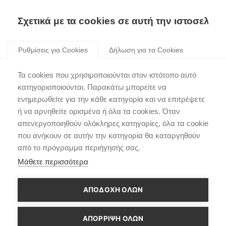
Σχετικά με τα cookies σε αυτή την ιστοσελίδα
Skip
to
Ρυθμίσεις για Cookies
Δήλωση για τα Cookies
content
Το ολοκαίνουριο
Τα cookies που χρησιμοποιούνται στον ιστότοπο αυτό
Hyundai i20 κατακτά το
κατηγοριοποιούνται. Παρακάτω μπορείτε να
ενημερωθείτε για την κάθε κατηγορία και να επιτρέψετε
Χρυσό Τιμόνι 2020
ή να αρνηθείτε ορισμένα ή όλα τα cookies. Όταν
Γερμανίας
απενεργοποιηθούν ολόκληρες κατηγορίες, όλα τα cookie
που ανήκουν σε αυτήν την κατηγορία θα καταργηθούν
από το πρόγραμμα περιήγησής σας.
Μάθετε περισσότερα
ΑΠΟΔΟΧΗ ΟΛΩΝ
ΑΠΌΡΡΙΨΗ ΌΛΩΝ