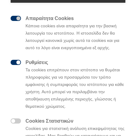
Απαραίτητα Cookies

Κάποια cookies είναι απαραίτητα για την βασική
λειτουργία του ιστοτόπου. Η ιστοσελίδα δεν θα
ΔΕΙΤΕ ΠΕΡΙΣΣΟΤΕΡΑ για το
λειτουργεί κανονικά χωρίς αυτά τα cookies και για
ολοκαίνουριο Hyundai i20
αυτό το λόγο είναι ενεργοποιημένα εξ αρχής.
Ρυθμίσεις

Ta cookies επιτρέπουν στον ιστότοπο να θυμάται
To
o
λοκαίνουριο i20 κατέκτησε την κορυφή
πληροφορίες για να προσαρμόσει τον τρόπο
της κατηγορίας «
best
car
» μεταξύ
εμφάνισης ή συμπεριφοράς του ιστότοπου για κάθε
χρήστη. Αυτό μπορεί να περιλαμβάνει την
αυτοκινήτων αξίας έως και 25.000
E
υρώ
αποθήκευση επιλεγμένης περιοχής, γλώσσας ή
Το νέο
i
20 αποτελεί την 3η γενιά του
θεματικού χρώματος.
επιτυχημένου μοντέλου και είναι συνώνυμο
της ποιότητας, της αξιοπιστίας και των
Cookies Στατιστικών
προηγμένων τεχνολογικών συστημάτων

Cookies για στατιστική ανάλυση επικεψιμότητας της
θέτοντας νέα πρότυπα στην κατηγορία του
ιστοελίδας. Μας βοηθούν να κατανοήσουμε και να