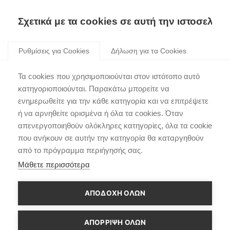
Σχετικά με τα cookies σε αυτή την ιστοσελίδα
Skip
to
Ρυθμίσεις για Cookies
Δήλωση για τα Cookies
content
Το Νέο Hyundai TUCSON
Τα cookies που χρησιμοποιούνται στον ιστότοπο αυτό
πρωταγωνιστεί στην
κατηγοριοποιούνται. Παρακάτω μπορείτε να
ενημερωθείτε για την κάθε κατηγορία και να επιτρέψετε
ταινία «Uncharted» της
ή να αρνηθείτε ορισμένα ή όλα τα cookies. Όταν
Sony Pictures
απενεργοποιηθούν ολόκληρες κατηγορίες, όλα τα cookie
που ανήκουν σε αυτήν την κατηγορία θα καταργηθούν
από το πρόγραμμα περιήγησής σας.
Μάθετε περισσότερα
ΑΠΟΔΟΧΗ ΟΛΩΝ
ΑΠΌΡΡΙΨΗ ΌΛΩΝ