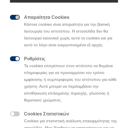
Απαραίτητα Cookies

Κάποια cookies είναι απαραίτητα για την βασική
λειτουργία του ιστοτόπου. Η ιστοσελίδα δεν θα
Ένα ειδικά διαμορφωμένο TUCSON
λειτουργεί κανονικά χωρίς αυτά τα cookies και για
«Beast» concept πρωταγωνιστεί στην
αυτό το λόγο είναι ενεργοποιημένα εξ αρχής.
επερχόμενη ταινία «Uncharted» της Sony
Pictures που κάνει την Πρεμιέρα της στις
Ρυθμίσεις

Ta cookies επιτρέπουν στον ιστότοπο να θυμάται
κινηματογραφικές αίθουσες την
πληροφορίες για να προσαρμόσει τον τρόπο
Παρασκευή 11 Φεβρουαρίου στο Ηνωμένο
εμφάνισης ή συμπεριφοράς του ιστότοπου για κάθε
Βασίλειο και την
Πέμπτη 17 Φεβρουαρίου
χρήστη. Αυτό μπορεί να περιλαμβάνει την
στην Ελλάδα
αποθήκευση επιλεγμένης περιοχής, γλώσσας ή
Η παγκόσμια καμπάνια της Hyundai Motor
θεματικού χρώματος.
περιλαμβάνει ένα νέο τηλεοπτικό σποτ του
νέου TUCSON με πρωταγωνιστή τον
Cookies Στατιστικών
ηθοποιό Tom Holland ως Nathan Drake

Cookies για στατιστική ανάλυση επικεψιμότητας της
Η ταινία «Uncharted» είναι η δεύτερη ταινία
ιστοελίδας. Μας βοηθούν να κατανοήσουμε και να