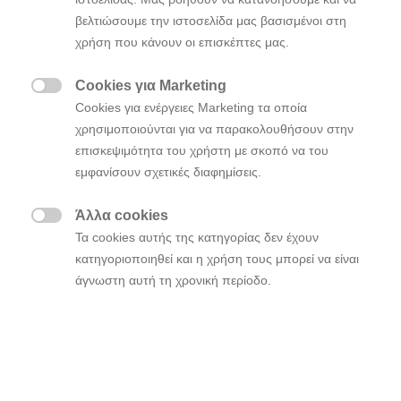
στη διάρκεια της στρατηγικής συνεργασίας
βελτιώσουμε την ιστοσελίδα μας βασισμένοι στη
της Hyundai Motor με την Sony Pictures,
χρήση που κάνουν οι επισκέπτες μας.
ακολουθώντας την πολύ επιτυχημένη ταινία
«Spider-Man™: No Way Home»
Cookies για Marketing

Cookies για ενέργειες Marketing τα οποία
χρησιμοποιούνται για να παρακολουθήσουν στην
Το Νέο Hyundai TUCSON πρωταγωνιστεί στην
επισκεψιμότητα του χρήστη με σκοπό να του
επερχόμενη ταινία της Sony Pictures «Uncharted»,
εμφανίσουν σχετικές διαφημίσεις.
προσφέροντας συγκίνηση και ενθουσιασμό ως ένα
ειδικά διαμορφωμένο πρωτότυπο “Beast” concept.
Άλλα cookies

Τα cookies αυτής της κατηγορίας δεν έχουν
Τα δημοφιλή Genesis G90, Genesis G80 και Genesis
κατηγοριοποιηθεί και η χρήση τους μπορεί να είναι
GV80 πλαισιώνουν το
στην
άγνωστη αυτή τη χρονική περίοδο.
νέο TUCSON “Beast”
ταινία, η πρεμιέρα της οποίας έχει προγραμματιστεί
για την
Παρασκευή 11 Φεβρουαρίου στο Ηνωμένο
Βασίλειο
και
την Πέμπτη 17 Φεβρουαρίου στην
Ελλάδα.