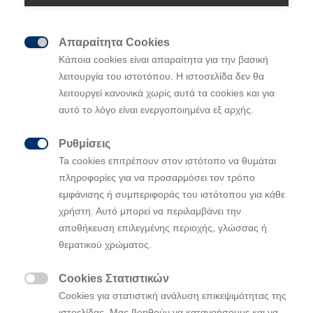
Απαραίτητα Cookies

Κάποια cookies είναι απαραίτητα για την βασική
λειτουργία του ιστοτόπου. Η ιστοσελίδα δεν θα
λειτουργεί κανονικά χωρίς αυτά τα cookies και για
Tο πλήρως ηλεκτρικό crossover, IONIQ 5,
αυτό το λόγο είναι ενεργοποιημένα εξ αρχής.
πραγματοποίησε την παγκόσμια
διαδικτυακή του πρεμιέρα
Ρυθμίσεις
https://www.youtube.com/watch?

Ta cookies επιτρέπουν στον ιστότοπο να θυμάται
v=jTiI1XPElK8
πληροφορίες για να προσαρμόσει τον τρόπο
εμφάνισης ή συμπεριφοράς του ιστότοπου για κάθε
Ο σχεδιασμός του αποκαλύπτει νέους
χρήστη. Αυτό μπορεί να περιλαμβάνει την
ορίζοντες χάρη στη νέα πλατφόρμα της
αποθήκευση επιλεγμένης περιοχής, γλώσσας ή
Hyundai αποκλειστικά για αμιγώς
θεματικού χρώματος.
ηλεκτρικά οχήματα (BEV)
Τονίζει το 45ετές ταξίδι σχεδιασμού της
Cookies Στατιστικών

Hyundai με ένα τολμηρό άλμα από την
Cookies για στατιστική ανάλυση επικεψιμότητας της
εποχή του Hyundai Pony, του πρώτου
ιστοελίδας. Μας βοηθούν να κατανοήσουμε και να