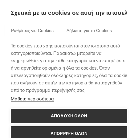
Σχετικά με τα cookies σε αυτή την ιστοσελίδα
Skip
to
Ρυθμίσεις για Cookies
Δήλωση για τα Cookies
content
Το Hyundai IONIQ 5
Τα cookies που χρησιμοποιούνται στον ιστότοπο αυτό
επαναπροσδιορίζει την
κατηγοριοποιούνται. Παρακάτω μπορείτε να
ενημερωθείτε για την κάθε κατηγορία και να επιτρέψετε
ηλεκτροκίνηση!
ή να αρνηθείτε ορισμένα ή όλα τα cookies. Όταν
απενεργοποιηθούν ολόκληρες κατηγορίες, όλα τα cookie
που ανήκουν σε αυτήν την κατηγορία θα καταργηθούν
από το πρόγραμμα περιήγησής σας.
Μάθετε περισσότερα
ΑΠΟΔΟΧΗ ΟΛΩΝ
ΑΠΌΡΡΙΨΗ ΌΛΩΝ