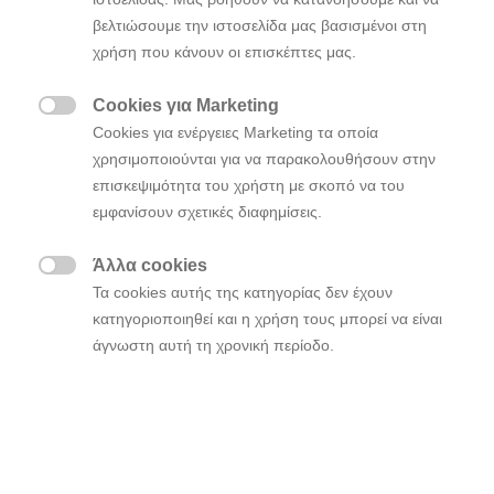
αυτοκινήτου παραγωγής της εταιρείας
βελτιώσουμε την ιστοσελίδα μας βασισμένοι στη
χρήση που κάνουν οι επισκέπτες μας.
Διαθέτει μοναδικές αναλογίες με μεταξόνιο
3.000 mm που τονίζει τις ιδιαιτερότητες
Cookies για Marketing
των EVs

Cookies για ενέργειες Marketing τα οποία
Tο εσωτερικό αυξάνει το επίπεδο άνεσης και
χρησιμοποιούνται για να παρακολουθήσουν στην
πρακτικότητας με το πλήρως επίπεδο
επισκεψιμότητα του χρήστη με σκοπό να του
δάπεδο και το Universal Island
εμφανίσουν σχετικές διαφημίσεις.
Με γκάμα ηλεκτρικών εκδόσεων που
ταιριάζουν σε κάθε πελάτη – έως 306ps
Άλλα cookies
ιπποδύναμη με 605 Nm ροπή

Τα cookies αυτής της κατηγορίας δεν έχουν
Με αποδοτικό σύστημα μετάδοσης
κατηγοριοποιηθεί και η χρήση τους μπορεί να είναι
μηδενικών ρύπων και εξαιρετικά γρήγορη
άγνωστη αυτή τη χρονική περίοδο.
φόρτιση 400 V και 800 V
Διαθέτει λειτουργία Vehicle-to-Load (V2L)
για την παροχή ρεύματος από το αυτοκίνητο
σε εξωτερικές συσκευές