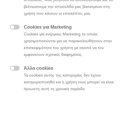
κερδίζοντας τον τίτλο του πρωταθλητή στο
βελτιώσουμε την ιστοσελίδα μας βασισμένοι στη
Top Gear’s Speed Week
χρήση που κάνουν οι επισκέπτες μας.
Τα 26 ταχύτερα αυτοκίνητα στον κόσμο
συμμετείχαν στην Speed Week 2021
Cookies για Marketing
Η εξαιρετική οδική συμπεριφορά και η

Cookies για ενέργειες Marketing τα οποία
άνεση στην καθημερινή χρήση του i20 N
χρησιμοποιούνται για να παρακολουθήσουν στην
ξεχώρισαν για την ομάδα του Top Gear
επισκεψιμότητα του χρήστη με σκοπό να του
εμφανίσουν σχετικές διαφημίσεις.
Το
ανακηρύχθηκε
στην
Hyundai i20 N
πρωταθλητής
Άλλα cookies
Εβδομάδα Ταχύτητας του Top Gear του 2021 (2021

Τα cookies αυτής της κατηγορίας δεν έχουν
Top Gear’s Speed Week) καταγράφοντας τις
κατηγοριοποιηθεί και η χρήση τους μπορεί να είναι
καλύτερες επιδόσεις από μια ομάδα 26 μοντέλων
άγνωστη αυτή τη χρονική περίοδο.
υψηλών επιδόσεων. Η Speed Week
πραγματοποιήθηκε για αρκετές ημέρες στην πίστα
δοκιμών του Top Gear στο Dunsfold, όπου το hot
hatch ξεπέρασε τους ανταγωνιστές του σε μια σειρά
εξαντλητικών δοκιμών.