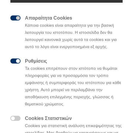
Απαραίτητα Cookies

Κάποια cookies είναι απαραίτητα για την βασική
λειτουργία του ιστοτόπου. Η ιστοσελίδα δεν θα
λειτουργεί κανονικά χωρίς αυτά τα cookies και για
αυτό το λόγο είναι ενεργοποιημένα εξ αρχής.
Ρυθμίσεις

Ta cookies επιτρέπουν στον ιστότοπο να θυμάται
πληροφορίες για να προσαρμόσει τον τρόπο
εμφάνισης ή συμπεριφοράς του ιστότοπου για κάθε
χρήστη. Αυτό μπορεί να περιλαμβάνει την
αποθήκευση επιλεγμένης περιοχής, γλώσσας ή
θεματικού χρώματος.
Cookies Στατιστικών
Το Hyundai i20 N θριάμβευσε έναντι

Cookies για στατιστική ανάλυση επικεψιμότητας της
κορυφαίων σπορ αυτοκινήτων του κόσμου,
ιστοελίδας. Μας βοηθούν να κατανοήσουμε και να