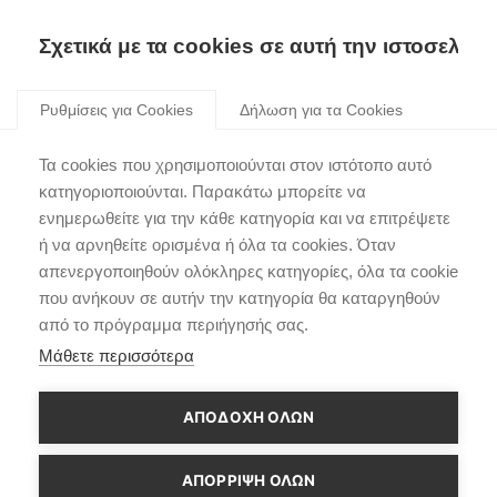
Σχετικά με τα cookies σε αυτή την ιστοσελίδα
Skip
to
Ρυθμίσεις για Cookies
Δήλωση για τα Cookies
content
Το Hyundai i20 N
Τα cookies που χρησιμοποιούνται στον ιστότοπο αυτό
πρωταθλητής στην
κατηγοριοποιούνται. Παρακάτω μπορείτε να
ενημερωθείτε για την κάθε κατηγορία και να επιτρέψετε
Speed Week του Top
ή να αρνηθείτε ορισμένα ή όλα τα cookies. Όταν
Gear
απενεργοποιηθούν ολόκληρες κατηγορίες, όλα τα cookie
που ανήκουν σε αυτήν την κατηγορία θα καταργηθούν
από το πρόγραμμα περιήγησής σας.
Μάθετε περισσότερα
ΑΠΟΔΟΧΗ ΟΛΩΝ
ΑΠΌΡΡΙΨΗ ΌΛΩΝ