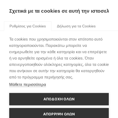
Σχετικά με τα cookies σε αυτή την ιστοσελίδα
Skip
to
Ρυθμίσεις για Cookies
Δήλωση για τα Cookies
content
Θρίαμβος για την
Τα cookies που χρησιμοποιούνται στον ιστότοπο αυτό
Hyundai στο Ράλι
κατηγοριοποιούνται. Παρακάτω μπορείτε να
ενημερωθείτε για την κάθε κατηγορία και να επιτρέψετε
Σαρδηνίας
ή να αρνηθείτε ορισμένα ή όλα τα cookies. Όταν
απενεργοποιηθούν ολόκληρες κατηγορίες, όλα τα cookie
που ανήκουν σε αυτήν την κατηγορία θα καταργηθούν
από το πρόγραμμα περιήγησής σας.
Μάθετε περισσότερα
ΑΠΟΔΟΧΗ ΟΛΩΝ
ΑΠΌΡΡΙΨΗ ΌΛΩΝ