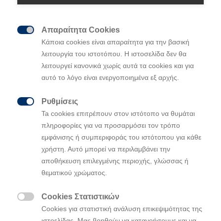
Απαραίτητα Cookies

Κάποια cookies είναι απαραίτητα για την βασική
Ο Ott Tänak κατακτά τη νίκη στο
λειτουργία του ιστοτόπου. Η ιστοσελίδα δεν θα
εντυπωσιακό Ράλι Σαρδηνίας και ο
Dani
λειτουργεί κανονικά χωρίς αυτά τα cookies και για
Sordo
την τρίτη θέση στο βάθρο. Το δεύτερο
αυτό το λόγο είναι ενεργοποιημένα εξ αρχής.
συνεχόμενο διπλό βάθρο της Hyundai
Ρυθμίσεις
Motorsport.

Ta cookies επιτρέπουν στον ιστότοπο να θυμάται
Ο Thierry Neuville συνεχίζει να ηγείται του
πληροφορίες για να προσαρμόσει τον τρόπο
Πρωταθλήματος των Οδηγών με τον Οtt
εμφάνισης ή συμπεριφοράς του ιστότοπου για κάθε
Tänak να είναι πλέον δεύτερος στην
χρήστη. Αυτό μπορεί να περιλαμβάνει την
κατάταξη
αποθήκευση επιλεγμένης περιοχής, γλώσσας ή
θεματικού χρώματος.
Η Hyundai Motorsport γιορτάζει μια φανταστική νίκη
Cookies Στατιστικών
στο
, τον έκτο γύρο της σεζόν
Rally Italia Sardegna

Cookies για στατιστική ανάλυση επικεψιμότητας της
του Παγκόσμιου Πρωταθλήματος Ράλι της FIA (WRC),
ιστοελίδας. Μας βοηθούν να κατανοήσουμε και να