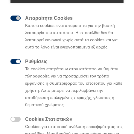
Απαραίτητα Cookies

Κάποια cookies είναι απαραίτητα για την βασική
λειτουργία του ιστοτόπου. Η ιστοσελίδα δεν θα
λειτουργεί κανονικά χωρίς αυτά τα cookies και για
αυτό το λόγο είναι ενεργοποιημένα εξ αρχής.
Ρυθμίσεις

Ta cookies επιτρέπουν στον ιστότοπο να θυμάται
πληροφορίες για να προσαρμόσει τον τρόπο
Θρίαμβος για τη Hyundai στο Ράλλυ
εμφάνισης ή συμπεριφοράς του ιστότοπου για κάθε
Βελγίου
χρήστη. Αυτό μπορεί να περιλαμβάνει την
Το Hyundai i20 N Rally1 έχει πλέον κατακτήσει τρεις
αποθήκευση επιλεγμένης περιοχής, γλώσσας ή
νίκες το 2022, στα χωμάτινα Ράλλυ της Σαρδηνίας και
θεματικού χρώματος.
της Φινλανδίας και τώρα στην άσφαλτο του Βελγίου.
Cookies Στατιστικών

Cookies για στατιστική ανάλυση επικεψιμότητας της
ιστοελίδας. Μας βοηθούν να κατανοήσουμε και να