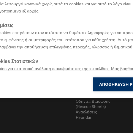
θα λειτουργεί κανονικά χωρίς αυτά τα cookies και για αυτό το λόγο είναι
α
Επιλέγοντας
After Sales
Καιν
γοποιημένα εξ αρχής.
Νέο
Επίσημο Δίκτυο
myHy
μίσεις
Hyundai
Bluel
Επίσημο Δίκτυο
Εγγύηση Hyundai
IONI
ookies επιτρέπουν στον ιστότοπο να θυμάται πληροφορίες για να προσ
Hyundai
Φροντίδα Hyundai
Ηλεκ
Διαμορφωτής
ο εμφάνισης ή συμπεριφοράς του ιστότοπου για κάθε χρήστη. Αυτό μπ
Οδική Βοήθεια
Συχν
Hyundai
λαμβάνει την αποθήκευση επιλεγμένης περιοχής, γλώσσας ή θεματικού
tric
Hyundai
Ασφά
Προϊοντικά
Γνήσια
Κινη
Φυλλάδια
ανταλλακτικά και
Hyun
Σήμανση
kies Στατιστικών
αξεσουάρ
Conc
ελαστικών
ies για στατιστική ανάλυση επικεψιμότητας της ιστοελίδας. Μας βοηθο
Ανανέωση χαρτών
Τιμοκατάλογος
Πρόσθετες
νοήσουμε και να βελτιώσουμε την ιστοσελίδα μας βασισμένοι στη χρή
Hyundai
Υπηρεσίες
Ανώτατες
πισκέπτες μας.
ΑΠΟΘΉΚΕΥΣΗ Ρ
Hyundai
Προτεινόμενες
Εγχειρίδια
Τιμές πρό Φόρων
Κατόχου
kies για Marketing
Οδηγίες Διάσωσης
ies για ενέργειες Marketing τα οποία χρησιμοποιούνται για να παρακ
(Rescue Sheets)
 επισκεψιμότητα του χρήστη με σκοπό να του εμφανίσουν σχετικές διαφ
Ανακλήσεις
Hyundai
α cookies