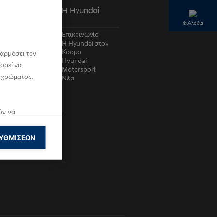
οτομία
Η Hyundai
Φυλλάδια
undai &
Επικοινωνία
ink®
Η Hyundai στον
Q
Κόσμο
αρμόσει τον
τροκίνηση –
Hyundai
ορεί να
ές Απορίες
Motorsport
 χρώματος.
λεια
Νέα
τήρια Σύνολα
dai
ept cars
ύν να
ση που κάνουν
ΥΘΜΊΣΕΩΝ
ολουθήσουν
ημίσεις.