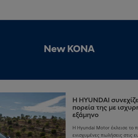
New KONA
Η HYUNDAI συνεχίζε
πορεία της με ισχυρ
εξάμηνο
Η Hyundai Motor έκλεισε το 
ενισχυμένες πωλήσεις στις ε