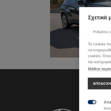
Σχετικά 
Ρυθμίσεις γ
Τα cookies πο
να ενημερωθεί
cookies. Ότα
την κατηγορί
Μάθετε περισ
ΑΠΟΔΟΧΗ
Απα

Κάπο