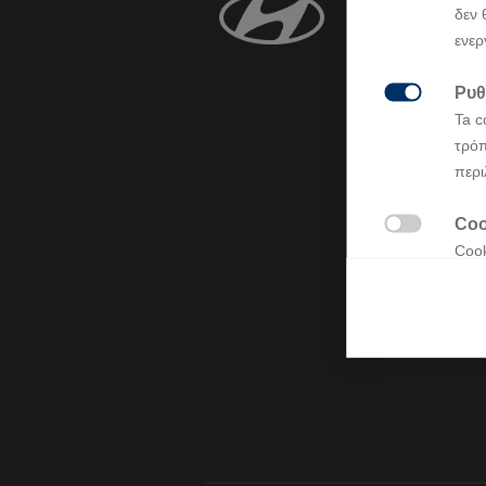
δεν 
Μοντέλ
ενερ
INSTER
Ρυθ
i20

BAYON
Ta c
KONA
τρόπ
IONIQ 3
περι
KONA Elec
SANTA FE
TUCSON
Coo
IONIQ 5

Cook
IONIQ 5 N
STARIA
κατα
οι ε
Coo

Cook
στην
Άλλ
