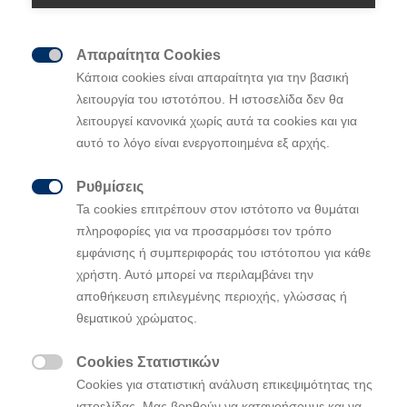
Απαραίτητα Cookies

Κάποια cookies είναι απαραίτητα για την βασική
λειτουργία του ιστοτόπου. Η ιστοσελίδα δεν θα
λειτουργεί κανονικά χωρίς αυτά τα cookies και για
αυτό το λόγο είναι ενεργοποιημένα εξ αρχής.
Ρυθμίσεις

Ta cookies επιτρέπουν στον ιστότοπο να θυμάται
πληροφορίες για να προσαρμόσει τον τρόπο
Συνεργασία HYUNDAI, ARAMCO και
εμφάνισης ή συμπεριφοράς του ιστότοπου για κάθε
KAUST για την ανάπτυξη νέου e-fuel
χρήστη. Αυτό μπορεί να περιλαμβάνει την
για καθαρή κινητικότητα
αποθήκευση επιλεγμένης περιοχής, γλώσσας ή
Ο Όμιλος Hyundai Motor, η Aramco και η KAUST
θεματικού χρώματος.
ερευνούν από κοινού την ανάπτυξη κινητήρα και e-fuel
λιτής καύσης με στόχο τη μείωση των εκπομπών
Cookies Στατιστικών

διοξειδίου του άνθρακα
Cookies για στατιστική ανάλυση επικεψιμότητας της
ιστοελίδας. Μας βοηθούν να κατανοήσουμε και να