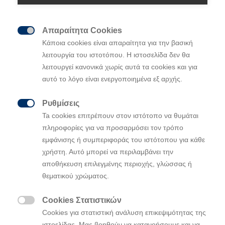
Απαραίτητα Cookies

Κάποια cookies είναι απαραίτητα για την βασική
Μοντέλα
λειτουργία του ιστοτόπου. Η ιστοσελίδα δεν θα
λειτουργεί κανονικά χωρίς αυτά τα cookies και για
αυτό το λόγο είναι ενεργοποιημένα εξ αρχής.
Επιλέγοντας Νέο
Ρυθμίσεις

Ta cookies επιτρέπουν στον ιστότοπο να θυμάται
After Sales
πληροφορίες για να προσαρμόσει τον τρόπο
εμφάνισης ή συμπεριφοράς του ιστότοπου για κάθε
χρήστη. Αυτό μπορεί να περιλαμβάνει την
Καινοτομία
αποθήκευση επιλεγμένης περιοχής, γλώσσας ή
θεματικού χρώματος.
Η Hyundai
Cookies Στατιστικών

Cookies για στατιστική ανάλυση επικεψιμότητας της
ιστοελίδας. Μας βοηθούν να κατανοήσουμε και να