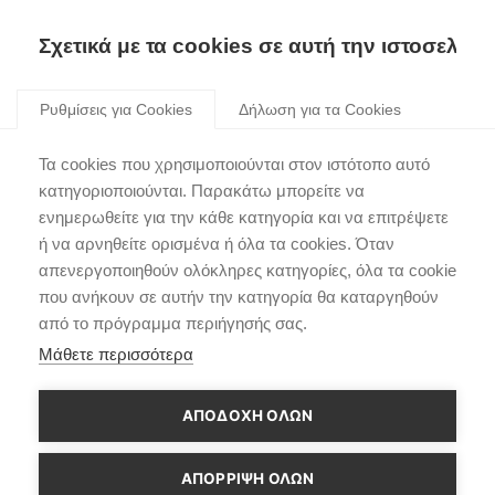
Σχετικά με τα cookies σε αυτή την ιστοσελίδα
Skip
to
Ρυθμίσεις για Cookies
Δήλωση για τα Cookies
content
Multi Collision Braking
Τα cookies που χρησιμοποιούνται στον ιστότοπο αυτό
κατηγοριοποιούνται. Παρακάτω μπορείτε να
ενημερωθείτε για την κάθε κατηγορία και να επιτρέψετε
ή να αρνηθείτε ορισμένα ή όλα τα cookies. Όταν
απενεργοποιηθούν ολόκληρες κατηγορίες, όλα τα cookie
Πλοήγηση
που ανήκουν σε αυτήν την κατηγορία θα καταργηθούν
Παλαιότερο άρθρο
Νεότερο άρθρο
από το πρόγραμμα περιήγησής σας.
άρθρων
Μάθετε περισσότερα
ΑΠΟΔΟΧΗ ΟΛΩΝ
ΑΠΌΡΡΙΨΗ ΌΛΩΝ