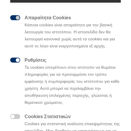
Απαραίτητα Cookies

Κάποια cookies είναι απαραίτητα για την βασική
Μοντέλα
λειτουργία του ιστοτόπου. Η ιστοσελίδα δεν θα
λειτουργεί κανονικά χωρίς αυτά τα cookies και για
αυτό το λόγο είναι ενεργοποιημένα εξ αρχής.
Επιλέγοντας Νέο
Ρυθμίσεις

Ta cookies επιτρέπουν στον ιστότοπο να θυμάται
After Sales
πληροφορίες για να προσαρμόσει τον τρόπο
εμφάνισης ή συμπεριφοράς του ιστότοπου για κάθε
χρήστη. Αυτό μπορεί να περιλαμβάνει την
Καινοτομία
αποθήκευση επιλεγμένης περιοχής, γλώσσας ή
θεματικού χρώματος.
Η Hyundai
Cookies Στατιστικών

Cookies για στατιστική ανάλυση επικεψιμότητας της
ιστοελίδας. Μας βοηθούν να κατανοήσουμε και να