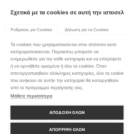
Σχετικά με τα cookies σε αυτή την ιστοσελίδα
Skip
to
Ρυθμίσεις για Cookies
Δήλωση για τα Cookies
content
BCA
Τα cookies που χρησιμοποιούνται στον ιστότοπο αυτό
κατηγοριοποιούνται. Παρακάτω μπορείτε να
ενημερωθείτε για την κάθε κατηγορία και να επιτρέψετε
ή να αρνηθείτε ορισμένα ή όλα τα cookies. Όταν
απενεργοποιηθούν ολόκληρες κατηγορίες, όλα τα cookie
Πλοήγηση
που ανήκουν σε αυτήν την κατηγορία θα καταργηθούν
Παλαιότερο άρθρο
Νεότερο άρθρο
από το πρόγραμμα περιήγησής σας.
άρθρων
Μάθετε περισσότερα
ΑΠΟΔΟΧΗ ΟΛΩΝ
ΑΠΌΡΡΙΨΗ ΌΛΩΝ