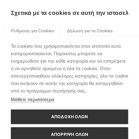
Σχετικά με τα cookies σε αυτή την ιστοσελίδα
Skip
to
Ρυθμίσεις για Cookies
Δήλωση για τα Cookies
content
Σημαντικές
Τα cookies που χρησιμοποιούνται στον ιστότοπο αυτό
πρωτοβουλίες από την
κατηγοριοποιούνται. Παρακάτω μπορείτε να
ενημερωθείτε για την κάθε κατηγορία και να επιτρέψετε
Hyundai την Παγκόσμια
ή να αρνηθείτε ορισμένα ή όλα τα cookies. Όταν
Ημέρα Ωκεανών με
απενεργοποιηθούν ολόκληρες κατηγορίες, όλα τα cookie
που ανήκουν σε αυτήν την κατηγορία θα καταργηθούν
σημείο εκκίνησης την
από το πρόγραμμα περιήγησής σας.
Ιθάκη
Μάθετε περισσότερα
ΑΠΟΔΟΧΗ ΟΛΩΝ
ΑΠΌΡΡΙΨΗ ΌΛΩΝ