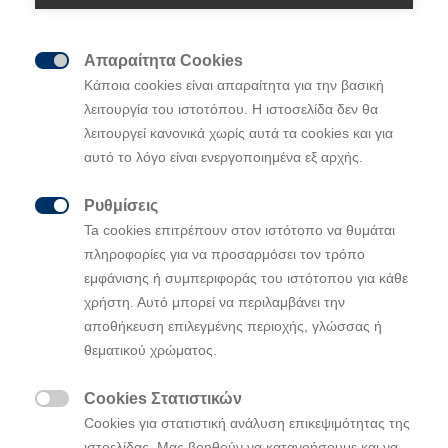
Απαραίτητα Cookies

Κάποια cookies είναι απαραίτητα για την βασική
λειτουργία του ιστοτόπου. Η ιστοσελίδα δεν θα
λειτουργεί κανονικά χωρίς αυτά τα cookies και για
αυτό το λόγο είναι ενεργοποιημένα εξ αρχής.
• Η Hyundai Motor αποδεικνύει τη δέσμευσή της
Ρυθμίσεις

στο όραμά της για την πρόοδο της ανθρωπότητας
Ta cookies επιτρέπουν στον ιστότοπο να θυμάται
υποστηρίζοντας τις οργανώσεις Healthy Seas και
πληροφορίες για να προσαρμόσει τον τρόπο
Divers Alert Network (DAN) Europe
εμφάνισης ή συμπεριφοράς του ιστότοπου για κάθε
χρήστη. Αυτό μπορεί να περιλαμβάνει την
• Ο μη κερδοσκοπικός οργανισμός DAN Europe
αποθήκευση επιλεγμένης περιοχής, γλώσσας ή
πραγματοποιεί Ευρωπαϊκή Περιοδεία Αειφορίας
θεματικού χρώματος.
με KONA Electric που διατέθηκε από τη Hyundai
Motor Europe
Cookies Στατιστικών
• Η πρώτη ενέργεια καθαρισμού της Hyundai σε

Cookies για στατιστική ανάλυση επικεψιμότητας της
συνεργασία με τον περιβαλλοντικό οργανισμό
ιστοελίδας. Μας βοηθούν να κατανοήσουμε και να