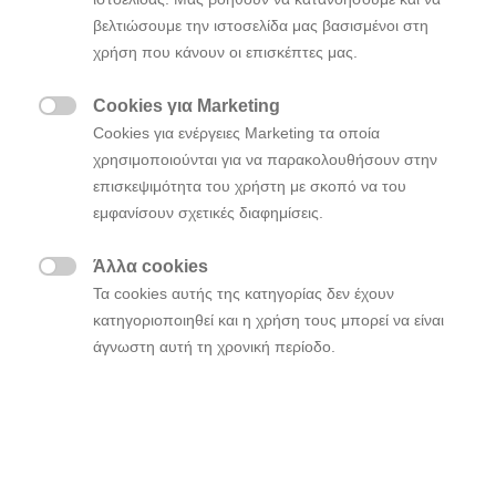
Healthy Seas πραγματοποιείται στην Ελλάδα και
βελτιώσουμε την ιστοσελίδα μας βασισμένοι στη
συγκεκριμένα στην Ιθάκη από 8/6 έως 16/6 με την
χρήση που κάνουν οι επισκέπτες μας.
Hyundai Ελλάς να στηρίζει την ενέργεια
παρέχοντας για τις μετακινήσεις των στελεχών
Cookies για Marketing

οχήματα Kona 48V Hybrid και Tucson 48V Hybrid
Cookies για ενέργειες Marketing τα οποία
χρησιμοποιούνται για να παρακολουθήσουν στην
επισκεψιμότητα του χρήστη με σκοπό να του
Η Hyundai Motor Europe γιορτάζει την
Παγκόσμια
εμφανίσουν σχετικές διαφημίσεις.
υποστηρίζοντας δύο
Ημέρα Ωκεανών
δραστηριότητες με σκοπό την βιωσιμότητα των
Άλλα cookies

θαλασσών και των ωκεανών του κόσμου.
Τα cookies αυτής της κατηγορίας δεν έχουν
κατηγοριοποιηθεί και η χρήση τους μπορεί να είναι
Πρωτίστως υποστηρίζοντας τις ενέργειες
άγνωστη αυτή τη χρονική περίοδο.
καθαρισμού της περιβαλλοντικής οργάνωσης
στη θαλάσσια περιοχή και τις ακτές
Healthy Seas
της
και παράλληλα παρέχοντας στους δύτες
Ιθάκης
του μη κερδοσκοπικού οργανισμού
Divers Alert
ένα όχημα μηδενικών εκπομπών
Network (DAN)