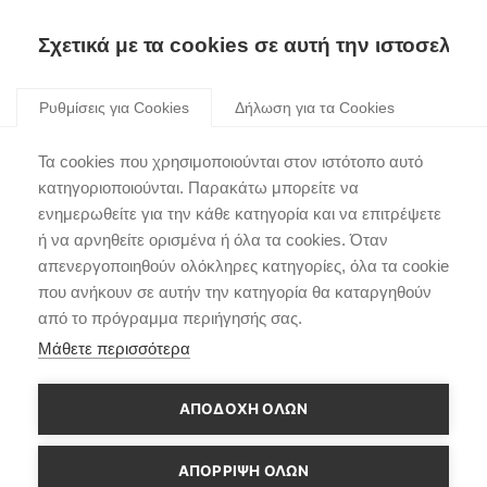
Σχετικά με τα cookies σε αυτή την ιστοσελίδα
Skip
to
Ρυθμίσεις για Cookies
Δήλωση για τα Cookies
content
Πρεμιέρα με αγώνα
Τα cookies που χρησιμοποιούνται στον ιστότοπο αυτό
ρεκόρ για το νέο
κατηγοριοποιούνται. Παρακάτω μπορείτε να
ενημερωθείτε για την κάθε κατηγορία και να επιτρέψετε
Hyundai i30 Fastback Ν
ή να αρνηθείτε ορισμένα ή όλα τα cookies. Όταν
απενεργοποιηθούν ολόκληρες κατηγορίες, όλα τα cookie
που ανήκουν σε αυτήν την κατηγορία θα καταργηθούν
από το πρόγραμμα περιήγησής σας.
Μάθετε περισσότερα
ΑΠΟΔΟΧΗ ΟΛΩΝ
ΑΠΌΡΡΙΨΗ ΌΛΩΝ