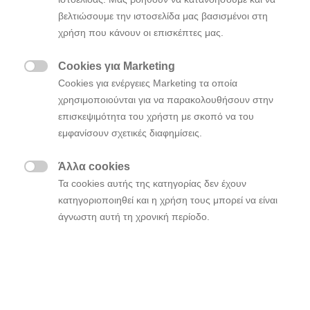
βελτιώσουμε την ιστοσελίδα μας βασισμένοι στη
χρήση που κάνουν οι επισκέπτες μας.
Cookies για Marketing

Cookies για ενέργειες Marketing τα οποία
https://www.youtube.com/watch?
χρησιμοποιούνται για να παρακολουθήσουν στην
v=K_U3xYPDRp0&feature=youtu.be
επισκεψιμότητα του χρήστη με σκοπό να του
εμφανίσουν σχετικές διαφημίσεις.
Η Hyundai Motor αποκαλύπτει στις 26 Σεπτεμβρίου
το ολοκαίνουργιου i30 Fastback N λίγες ημέρες πριν
Άλλα cookies
από την επίσημη πρεμιέρα του. Για να

Τα cookies αυτής της κατηγορίας δεν έχουν
παρουσιασθούν τις επιδόσεις του πρώτου 5θυρου
κατηγοριοποιηθεί και η χρήση τους μπορεί να είναι
hot coupe στην κατηγορία C, οι επαγγελματίες
άγνωστη αυτή τη χρονική περίοδο.
οδηγοί της Hyundai Motorsport Gabriele Tarquini και
Thierry Neuville θα αγωνισθούν μεταξύ τους για την
κατάκτηση ενός νέου ρεκόρ, οδηγώντας από τη Ρώμη
στο Παρίσι. Θα οδηγήσουν στα όρια το υψηλών
επιδόσεων coupe, λίγο πριν την επίσημη πρεμιέρα