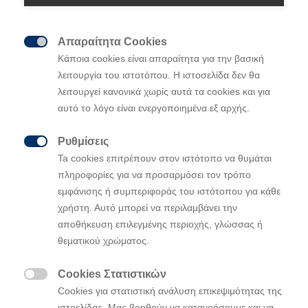
Απαραίτητα Cookies

Κάποια cookies είναι απαραίτητα για την βασική
Στη διαδρομή από τη Ρώμη στο Παρίσι, το
λειτουργία του ιστοτόπου. Η ιστοσελίδα δεν θα
ολοκαίνουργιο i30 Fastback N θα
λειτουργεί κανονικά χωρίς αυτά τα cookies και για
αυτό το λόγο είναι ενεργοποιημένα εξ αρχής.
αποκαλύψει την εκλεπτυσμένη και κομψή
του σχεδίαση συνδυασμένη με τον N fun-to-
Ρυθμίσεις
drive χαρακτήρα του

Ta cookies επιτρέπουν στον ιστότοπο να θυμάται
πληροφορίες για να προσαρμόσει τον τρόπο
Το πρώτο 5-θυρο κουπέ στην κατηγορία C
εμφάνισης ή συμπεριφοράς του ιστότοπου για κάθε
θα οδηγηθεί στα όρια με σκοπό την
χρήστη. Αυτό μπορεί να περιλαμβάνει την
κατάκτηση ενός νέου ρεκόρ
αποθήκευση επιλεγμένης περιοχής, γλώσσας ή
Το ολοκαίνουργιο i30 Fastback N θα είναι
θεματικού χρώματος.
το δεύτερο μοντέλο υψηλών επιδόσεων της
Hyundai στην Ευρώπη, που παρέχει
Cookies Στατιστικών

εκπληκτική οδηγική απόλαυση όπως και το
Cookies για στατιστική ανάλυση επικεψιμότητας της
επιτυχημένο 5θυρο i30N.
ιστοελίδας. Μας βοηθούν να κατανοήσουμε και να