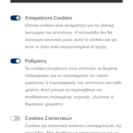
Απαραίτητα Cookies

Κάποια cookies είναι απαραίτητα για την βασική
λειτουργία του ιστοτόπου. Η ιστοσελίδα δεν θα
λειτουργεί κανονικά χωρίς αυτά τα cookies και για
Η Hyundai Motor αποκαλύπτει τις πρώτες
αυτό το λόγο είναι ενεργοποιημένα εξ αρχής.
εικόνες του ολοκαίνουργιου Tucson
Η νέα εξωτερική σχεδίαση «Parametric
Ρυθμίσεις
Dynamics» του Νέου Tucson διαθέτει

Ta cookies επιτρέπουν στον ιστότοπο να θυμάται
έντονα χαρακτηριστικά, αιχμηρές
πληροφορίες για να προσαρμόσει τον τρόπο
επιφάνειες και πρωτοποριακό φωτισμό
εμφάνισης ή συμπεριφοράς του ιστότοπου για κάθε
Η νέα σχεδίαση διπλής διάταξης του
cockpit
χρήστη. Αυτό μπορεί να περιλαμβάνει την
είναι αισθητικά βελτιστοποιημένη για μια
αποθήκευση επιλεγμένης περιοχής, γλώσσας ή
high
–
tech
οδηγική εμπειρία
θεματικού χρώματος.
Η ψηφιακή Παγκόσμια Πρεμιέρα του C-SUV
ης
Cookies Στατιστικών
4
γενιάς της Hyundai θα πραγματοποιηθεί

Cookies για στατιστική ανάλυση επικεψιμότητας της
στις 15 Σεπτεμβρίου στις 03.30πμ ώρα
ιστοελίδας. Μας βοηθούν να κατανοήσουμε και να