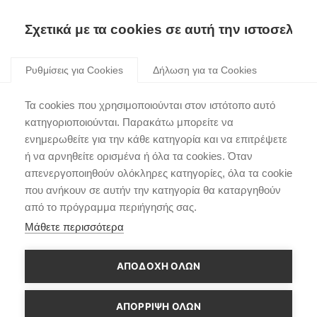
Σχετικά με τα cookies σε αυτή την ιστοσελίδα
Skip
to
Ρυθμίσεις για Cookies
Δήλωση για τα Cookies
content
Ψηφιακή Παγκόσμια
Τα cookies που χρησιμοποιούνται στον ιστότοπο αυτό
Πρεμιέρα για την
κατηγοριοποιούνται. Παρακάτω μπορείτε να
ενημερωθείτε για την κάθε κατηγορία και να επιτρέψετε
επαναστατική 4η γενιά
ή να αρνηθείτε ορισμένα ή όλα τα cookies. Όταν
του Hyundai Tucson
απενεργοποιηθούν ολόκληρες κατηγορίες, όλα τα cookie
που ανήκουν σε αυτήν την κατηγορία θα καταργηθούν
από το πρόγραμμα περιήγησής σας.
Μάθετε περισσότερα
ΑΠΟΔΟΧΗ ΟΛΩΝ
ΑΠΌΡΡΙΨΗ ΌΛΩΝ