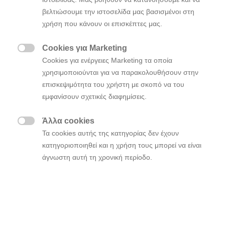
Ελλάδος (02:30 π.μ. CEST)
βελτιώσουμε την ιστοσελίδα μας βασισμένοι στη
χρήση που κάνουν οι επισκέπτες μας.
Η Hyundai Motor αποκαλύπτει τις πρώτες εικόνες
Cookies για Marketing
του ολοκαίνουργιου Tucson λίγο πριν την
Ψηφιακή

Cookies για ενέργειες Marketing τα οποία
του που θα πραγματοποιηθεί
Παγκόσμια Πρεμιέρα
χρησιμοποιούνται για να παρακολουθήσουν στην
στις
αύριο Τρίτη 15 Σεπτεμβρίου 2020
03.30πμ
επισκεψιμότητα του χρήστη με σκοπό να του
.
ώρα Ελλάδος (02:30 π.μ. CEST)
εμφανίσουν σχετικές διαφημίσεις.
ης
Τα νέα σχεδιαστικά χαρακτηριστικά της 4
γενιάς
Άλλα cookies
του Hyundai Tucson διαθέτουν την νεότερη εξέλιξη

Τα cookies αυτής της κατηγορίας δεν έχουν
της χαρακτηριστικής σχεδίασης των προβολέων της
κατηγοριοποιηθεί και η χρήση τους μπορεί να είναι
Hyundai που ονομάζεται «Parametric Hidden Lights»
άγνωστη αυτή τη χρονική περίοδο.
καθώς επίσης και μια νέα σχεδιαστική προσέγγιση
διπλής διάταξης του cockpit που προσφέρει
εξατομικευμένο χώρο, βελτιστοποιημένο αισθητικά
για μια high-tech οδηγική εμπειρία. Στις πρώτες
εικόνες αναδεικνύονται καινοτόμα χαρακτηριστικά
που εκφράζουν την τολμηρή υπογραφή του Tucson