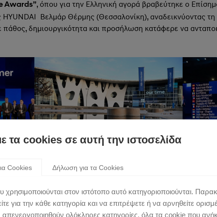
, όπου για την Ελληνική αγορά βραβεύτηκε ο Επίση
e
Award
s”
 HYUNDAI Βελμάρ Θέρμης (Θεσσαλονίκη), αναδεικνύοντας τη 
 πάθος, δημιουργικότητα και προσήλωση κατάφερε να ανταποκ
με τα cookies σε αυτή την ιστοσελίδα
ια Cookies
Δήλωση για τα Cookies
υ χρησιμοποιούνται στον ιστότοπο αυτό κατηγοριοποιούνται. Παρα
τε για την κάθε κατηγορία και να επιτρέψετε ή να αρνηθείτε ορισμ
ν απενεργοποιηθούν ολόκληρες κατηγορίες, όλα τα cookie που ανή