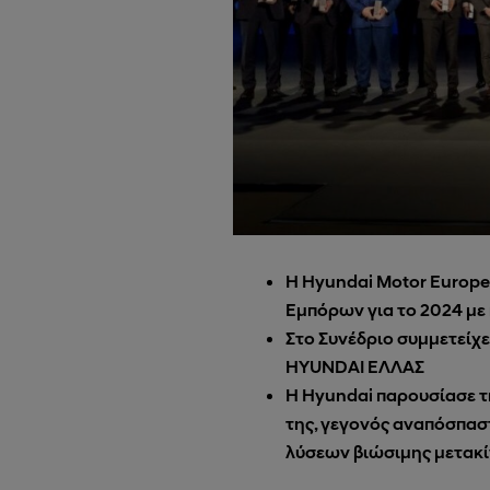
Η
Hyundai
Motor
Europe
Εμπόρων για το 2024 με 
Στο Συνέδριο συμμετείχ
HYUNDAI
ΕΛΛΑΣ
Η
Hyundai
παρουσίασε τ
της, γεγονός αναπόσπασ
λύσεων βιώσιμης μετακ