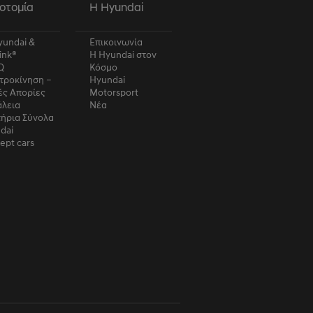
οτομία
Η Hyundai
undai &
Επικοινωνία
ink®
Η Hyundai στον
Q
Κόσμο
τροκίνηση –
Hyundai
ές Απορίες
Motorsport
λεια
Νέα
τήρια Σύνολα
dai
ept cars