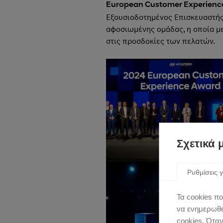
European
Customer
Experienc
Εξουσιοδοτημένος Επισκευαστής
αφοσιωμένης ομάδας, η οποία με
στις προσδοκίες των πελατών.
Σχετικά 
Ρυθμίσεις γ
Τα cookies πο
να ενημερωθεί
cookies. Ότα