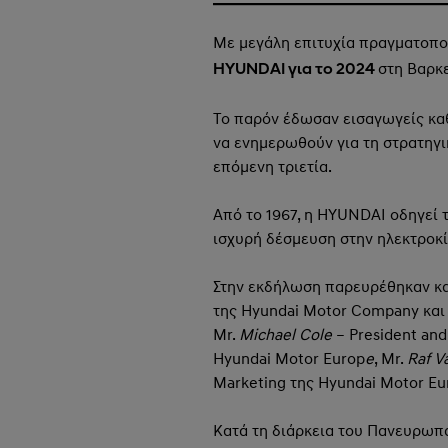
Με μεγάλη επιτυχία πραγματοπο
στη Βαρκε
Η
YUNDAI
για το 2024
Το παρόν έδωσαν εισαγωγείς κα
να ενημερωθούν για τη στρατηγι
επόμενη τριετία.
Από το 1967, η HΥUNDAI οδηγεί 
ισχυρή δέσμευση στην ηλεκτροκί
Στην εκδήλωση παρευρέθηκαν κα
της Hyundai Motor Company και 
Mr.
Michael Cole
– President and
Hyundai Motor Europ
e
, Mr.
Raf V
Marketing της Hyundai Motor Eu
Κατά τη διάρκεια του Πανευρωπ