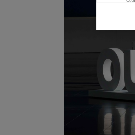
Cook
κατα
οι ε
Coo

Cook
στην
Άλλ

Τα c
είνα