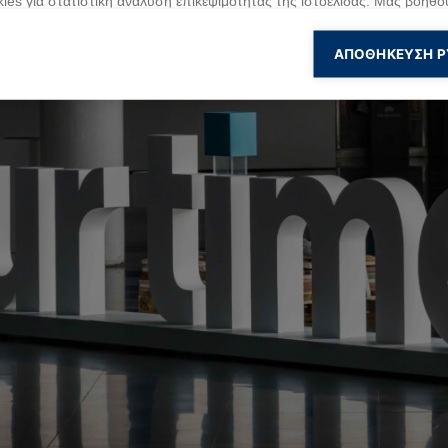
ies για στατιστική ανάλυση επικεψιμότητας της ιστοελίδας. Μας βοηθο
νοήσουμε και να βελτιώσουμε την ιστοσελίδα μας βασισμένοι στη χρή
πισκέπτες μας.
ΑΠΟΘΉΚΕΥΣΗ Ρ
kies για Marketing
ies για ενέργειες Marketing τα οποία χρησιμοποιούνται για να παρακ
 επισκεψιμότητα του χρήστη με σκοπό να του εμφανίσουν σχετικές διαφ
α cookies
ookies αυτής της κατηγορίας δεν έχουν κατηγοριοποιηθεί και η χρήση τ
ι άγνωστη αυτή τη χρονική περίοδο.