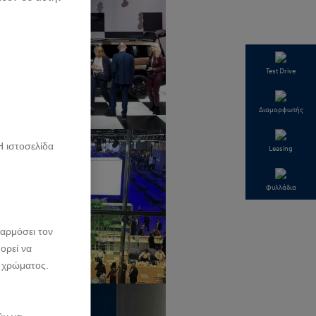
Test Drive
Διαμορφωτής
Η ιστοσελίδα
Leasing
Φυλλάδια
αρμόσει τον
ορεί να
 χρώματος.