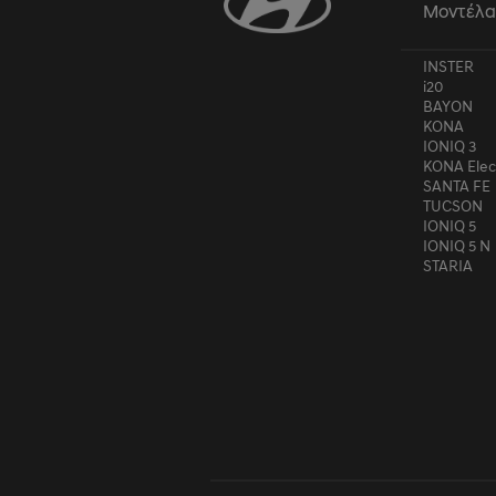
Μοντέλ
INSTER
i20
BAYON
KONA
IONIQ 3
KONA Elec
SANTA FE
TUCSON
IONIQ 5
IONIQ 5 N
STARIA