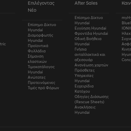
α
Επιλέγοντας
After Sales
Καιν
Νέο
Επίσημο Δίκτυο
myHy
Hyundai
Bluel
Επίσημο Δίκτυο
Εγγύηση Hyundai
IONI
Hyundai
Φροντίδα Hyundai
Ηλεκ
Διαμορφωτής
Οδική Βοήθεια
Συχν
Hyundai
tric
Hyundai
Ασφά
Προϊοντικά
Γνήσια
Κινη
Φυλλάδια
ανταλλακτικά και
Hyun
Σήμανση
αξεσουάρ
Conc
ελαστικών
Ανανέωση χαρτών
Τιμοκατάλογος
Πρόσθετες
Hyundai
Υπηρεσίες
Ανώτατες
Hyundai
Προτεινόμενες
Εγχειρίδια
Τιμές πρό Φόρων
Κατόχου
Οδηγίες Διάσωσης
(Rescue Sheets)
Ανακλήσεις
Hyundai