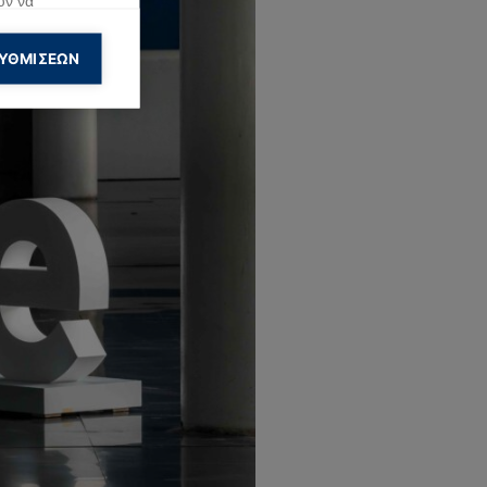
ύν να
ση που κάνουν
ΥΘΜΊΣΕΩΝ
ολουθήσουν
ημίσεις.
ους μπορεί να