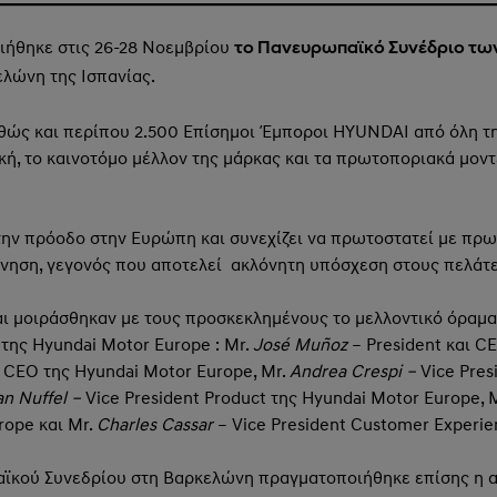
ιήθηκε στις 26-28 Νοεμβρίου
το Πανευρωπαϊκό Συνέδριο τω
λώνη της Ισπανίας.
θώς και περίπου 2.500 Επίσημοι Έμποροι HYUNDAI από όλη τη
κή, το καινοτόμο μέλλον της μάρκας και τα πρωτοποριακά μον
την πρόοδο στην Ευρώπη και συνεχίζει να πρωτοστατεί με πρω
νηση, γεγονός που αποτελεί ακλόνητη υπόσχεση στους πελάτε
ι μοιράσθηκαν με τους προσκεκλημένους το μελλοντικό όραμα
της Hyundai Motor Europe : Mr.
José Muñoz
– President και C
 CEO της Hyundai Motor Europe, Mr.
Andrea Crespi –
Vice Pres
an Nuffel –
Vice President Product της Hyundai Motor Europe,
rope και Mr.
Charles Cassar
– Vice President Customer Experie
αϊκού Συνεδρίου στη Βαρκελώνη πραγματοποιήθηκε επίσης η