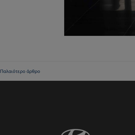
Πλοήγηση
Παλαιότερο άρθρο
άρθρων