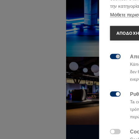
την κατηγορί
Μάθετε περισ
ΑΠΟΔΟΧΗ
Απα

Κάπο
δεν 
ενερ
Ρυθ

Ta c
τρόπ
περι
Coo
