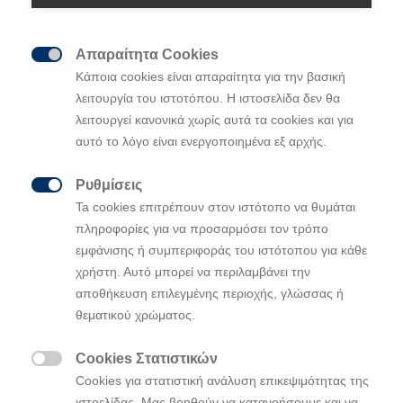
Απαραίτητα Cookies

Κάποια cookies είναι απαραίτητα για την βασική
• Η Hyundai Motor παρουσιάζει τη νέα διευρυμένη
λειτουργία του ιστοτόπου. Η ιστοσελίδα δεν θα
γκάμα της με τα νέα i30 N, i30 Fastback και KONA
λειτουργεί κανονικά χωρίς αυτά τα cookies και για
στο Σαλόνι Αυτοκινήτου της Φρανκφούρτης 2017
αυτό το λόγο είναι ενεργοποιημένα εξ αρχής.
(IAA)
• Η συνέντευξη Τύπου της Hyundai θα
Ρυθμίσεις
πραγματοποιηθεί στις 12 Σεπτεμβρίου στις 12:55 στην

Ta cookies επιτρέπουν στον ιστότοπο να θυμάται
Αίθουσα 8, στο περίπτερο C 29
πληροφορίες για να προσαρμόσει τον τρόπο
εμφάνισης ή συμπεριφοράς του ιστότοπου για κάθε
Η Hyundai Motor παρουσιάζει για πρώτη φορά στο
χρήστη. Αυτό μπορεί να περιλαμβάνει την
ευρύ κοινό τρία νέα αυτοκίνητα στα πλαίσια της 67ης
αποθήκευση επιλεγμένης περιοχής, γλώσσας ή
Διεθνούς Έκθεσης Αυτοκινήτου της Φρανκφούρτης:
θεματικού χρώματος.
το πρώτο υψηλών επιδόσεων αυτοκίνητο της
Hyundai, i30 N, το κομψό coupe i30 Fastback και το
Cookies Στατιστικών
δυναμικό, sub-compact SUV, το ολοκαίνουργιο KONA.

Cookies για στατιστική ανάλυση επικεψιμότητας της
Αυτά τα νέα μοντέλα αποτελούν τα πιο πρόσφατα
ιστοελίδας. Μας βοηθούν να κατανοήσουμε και να