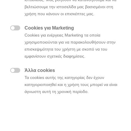
ορόσημα της διαδρομή της Hyundai Motor για να
βελτιώσουμε την ιστοσελίδα μας βασισμένοι στη
αναδειχθεί η Νο1 ασιατική μάρκα αυτοκινήτου στην
χρήση που κάνουν οι επισκέπτες μας.
Ευρώπη μέχρι το 2021.
Cookies για Marketing
Η συνέντευξη Τύπου της Hyundai Motor θα

Cookies για ενέργειες Marketing τα οποία
πραγματοποιηθεί την Τρίτη 12 Σεπτεμβρίου στις 12:55
χρησιμοποιούνται για να παρακολουθήσουν στην
CEST στο περίπτερο C 29 της Hyundai στην Αίθουσα
επισκεψιμότητα του χρήστη με σκοπό να του
8.
εμφανίσουν σχετικές διαφημίσεις.
“Με τα καινούργια Hyundai i30 N, i30 Fastback και το
Άλλα cookies
ολοκαίνουργιο KONA είμαστε υπερήφανοι που

Τα cookies αυτής της κατηγορίας δεν έχουν
παρουσιάζουμε στο Σαλόνι Αυτοκινήτου της
κατηγοριοποιηθεί και η χρήση τους μπορεί να είναι
Φρανκφούρτης 2017 μια ευρεία γκάμα νέων
άγνωστη αυτή τη χρονική περίοδο.
μοντέλων και καινοτόμων τεχνολογιών ” δήλωσε ο κ.
Thomas A. Schmid, Chief Operating Officer της
Hyundai Motor Europe. “Με την επέκταση της
δυναμικής γκάμας των προϊόντων μας, σε συνδυασμό
με τις ψηφιακές και έξυπνες υπηρεσίες μας, θα
φέρουμε συναισθηματικά τη μάρκα πιο κοντά στον