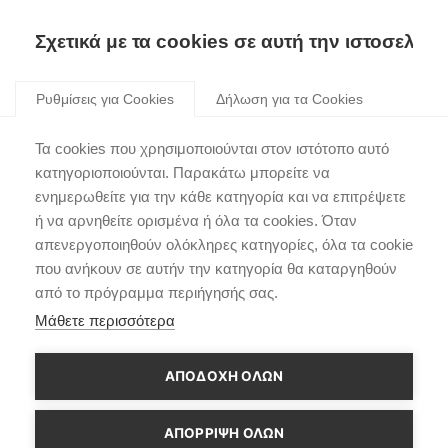
Σχετικά με τα cookies σε αυτή την ιστοσελίδα
Skip
to
Ρυθμίσεις για Cookies
Δήλωση για τα Cookies
content
Nτεμπούτο για τρία
Τα cookies που χρησιμοποιούνται στον ιστότοπο αυτό
μοντέλα της Hyundai
κατηγοριοποιούνται. Παρακάτω μπορείτε να
ενημερωθείτε για την κάθε κατηγορία και να επιτρέψετε
στο Σαλόνι της
ή να αρνηθείτε ορισμένα ή όλα τα cookies. Όταν
Φρανκφούρτης
απενεργοποιηθούν ολόκληρες κατηγορίες, όλα τα cookie
που ανήκουν σε αυτήν την κατηγορία θα καταργηθούν
από το πρόγραμμα περιήγησής σας.
Μάθετε περισσότερα
ΑΠΟΔΟΧΗ ΟΛΩΝ
ΑΠΌΡΡΙΨΗ ΌΛΩΝ