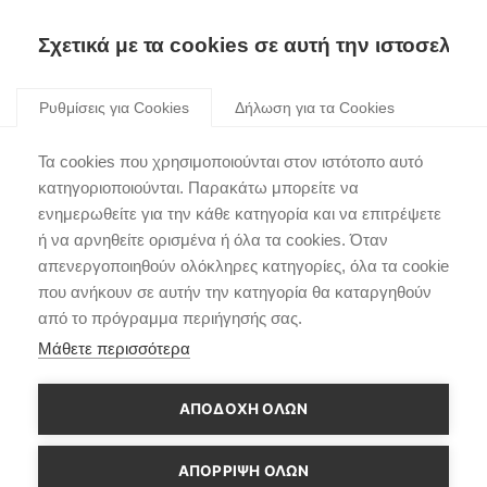
Σχετικά με τα cookies σε αυτή την ιστοσελίδα
Skip
to
Ρυθμίσεις για Cookies
Δήλωση για τα Cookies
content
Νέος Chief Designer στο
Τα cookies που χρησιμοποιούνται στον ιστότοπο αυτό
Hyundai Design Europe
κατηγοριοποιούνται. Παρακάτω μπορείτε να
ενημερωθείτε για την κάθε κατηγορία και να επιτρέψετε
Center
ή να αρνηθείτε ορισμένα ή όλα τα cookies. Όταν
απενεργοποιηθούν ολόκληρες κατηγορίες, όλα τα cookie
που ανήκουν σε αυτήν την κατηγορία θα καταργηθούν
από το πρόγραμμα περιήγησής σας.
Μάθετε περισσότερα
ΑΠΟΔΟΧΗ ΟΛΩΝ
ΑΠΌΡΡΙΨΗ ΌΛΩΝ