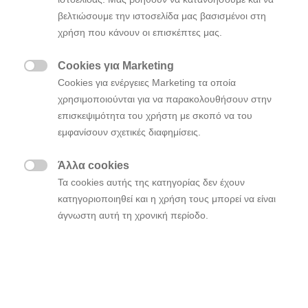
ανταγωνιστικότητα της Hyundai σε επίπεδο
βελτιώσουμε την ιστοσελίδα μας βασισμένοι στη
σχεδιασμού στην ταχέως μεταβαλλόμενη παγκόσμια
χρήση που κάνουν οι επισκέπτες μας.
αυτοκινητοβιομηχανία προσφέροντας
«πελατοκεντρική σχεδιαστική καινοτομία» και μια
Cookies για Marketing
μοναδική εμπειρία πελάτη που θα κάνει τη Hyundai

Cookies για ενέργειες Marketing τα οποία
να ξεχωρίζει.
χρησιμοποιούνται για να παρακολουθήσουν στην
επισκεψιμότητα του χρήστη με σκοπό να του
Μετά την αποφοίτησή του από το Πανεπιστήμιο του
εμφανίσουν σχετικές διαφημίσεις.
Coventry και το Royal College of Art, ο κ. Eduardo
Ramírez ξεκίνησε την καριέρα του ως υπεύθυνος για
Άλλα cookies
τον εξωτερικό σχεδιασμό των οχημάτων της Audi και

Τα cookies αυτής της κατηγορίας δεν έχουν
αργότερα της General Motors. Εντάχθηκε στο
κατηγοριοποιηθεί και η χρήση τους μπορεί να είναι
δυναμικό του Hyundai Design Europe Center το 2007
άγνωστη αυτή τη χρονική περίοδο.
και ήταν υπεύθυνος για πολύ σημαντικά σχεδιαστικά
projects για την Ευρωπαϊκή αγορά όπως τα i10,
KONA, BAYON και SANTA FE.
Ο κ. Eduardo Ramírez δήλωσε: «Πιστεύω ότι η
δύναμη του σχεδιασμού σηματοδοτεί τα μελλοντικά