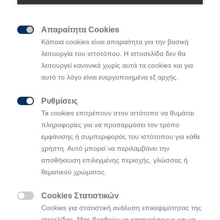
Απαραίτητα Cookies

Κάποια cookies είναι απαραίτητα για την βασική
Ο κ. Eduardo Ramírez νέος Chief Designer
λειτουργία του ιστοτόπου. Η ιστοσελίδα δεν θα
του Hyundai Design Europe Center
λειτουργεί κανονικά χωρίς αυτά τα cookies και για
Ο κ. Ramírez θα ενισχύσει την
αυτό το λόγο είναι ενεργοποιημένα εξ αρχής.
ανταγωνιστικότητα της Hyundai σε επίπεδο
Ρυθμίσεις
σχεδιασμού

Ta cookies επιτρέπουν στον ιστότοπο να θυμάται
πληροφορίες για να προσαρμόσει τον τρόπο
εμφάνισης ή συμπεριφοράς του ιστότοπου για κάθε
Η Hyundai Motor Company ανακοίνωσε την έναρξη
χρήστη. Αυτό μπορεί να περιλαμβάνει την
της συνεργασίας της με τον
στη
κ. Eduardo Ramírez
αποθήκευση επιλεγμένης περιοχής, γλώσσας ή
θέση του
του
Chief Designer
Hyundai Design
θεματικού χρώματος.
Europe
Center
.
Cookies Στατιστικών
Ο κ. Eduardo Ramírez θα ηγηθεί του Hyundai Design

Cookies για στατιστική ανάλυση επικεψιμότητας της
Europe Center και θα ενισχύσει την
ιστοελίδας. Μας βοηθούν να κατανοήσουμε και να