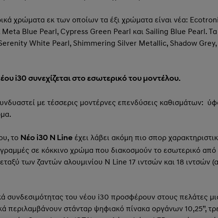
ρικά χρώματα εκ των οποίων τα έξι χρώματα είναι νέα: Ecotroni
c, Meta Blue Pearl, Cypress Green Pearl και Sailing Blue Pearl
Serenity White Pearl, Shimmering Silver Metallic, Shadow Grey, 
Νέου
i
30 συνεχίζεται στο εσωτερικό του μοντέλου.
υνδυαστεί με τέσσερις μοντέρνες επενδύσεις καθισμάτων: ύφ
μα.
ου, το
έχει λάβει ακόμη πιο σπορ χαρακτηριστικ
Νέο i30 N Line
ες γραμμές σε κόκκινο χρώμα που διακοσμούν το εσωτερικό από
ταξύ των ζαντών αλουμινίου N Line 17 ιντσών και 18 ιντσών (
ά συνδεσιμότητας του νέου i30 προσφέρουν στους πελάτες μια
ικά περιλαμβάνουν στάνταρ ψηφιακό πίνακα οργάνων 10,25”, τ