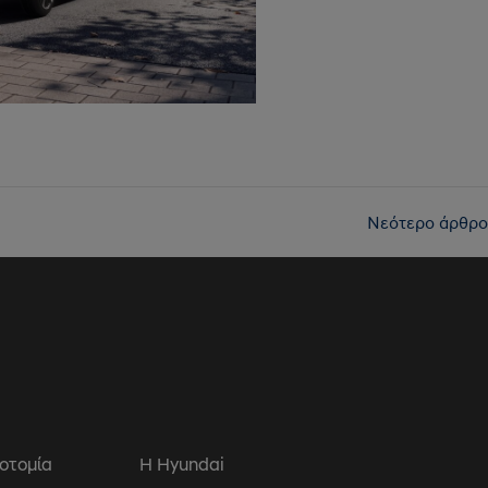
Νεότερο άρθρο
οτομία
Η Hyundai