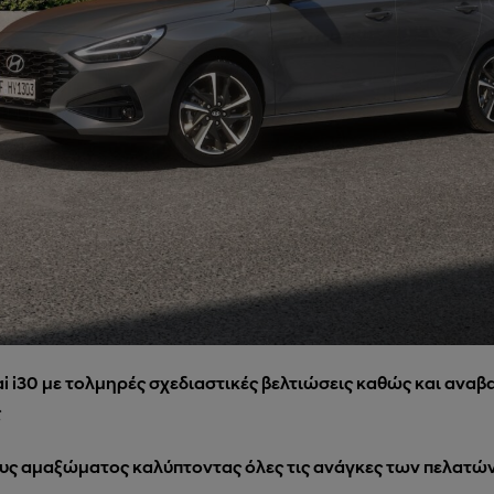
i i30 με τολμηρές σχεδιαστικές βελτιώσεις καθώς και ανα
ς
πους αμαξώματος καλύπτοντας όλες τις ανάγκες των πελατώ