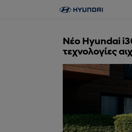
Skip
to
content
Νέο Hyundai i3
τεχνολογίες αι