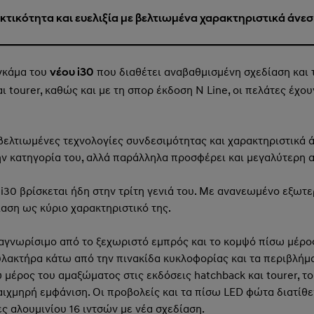
κτικότητα και ευελιξία με βελτιωμένα χαρακτηριστικά άνε
γκάμα του
που διαθέτει αναβαθμισμένη σχεδίαση και τ
νέου i30
αι tourer, καθώς και με τη σπορ έκδοση N Line, οι πελάτες έχο
 βελτιωμένες τεχνολογίες συνδεσιμότητας και χαρακτηριστικά 
ην κατηγορία του, αλλά παράλληλα προσφέρει και μεγαλύτερη α
 i30 βρίσκεται ήδη στην τρίτη γενιά του. Με ανανεωμένο εξωτερ
ίαση ως κύριο χαρακτηριστικό της.
ναγνωρίσιμο από το ξεχωριστό εμπρός και το κομψό πίσω μέρος
υλακτήρα κάτω από την πινακίδα κυκλοφορίας και τα περιβλή
 μέρος του αμαξώματος στις εκδόσεις hatchback και tourer, τ
ιχμηρή εμφάνιση. Οι προβολείς και τα πίσω LED φώτα διατίθεν
ες αλουμινίου 16 ιντσών με νέα σχεδίαση.