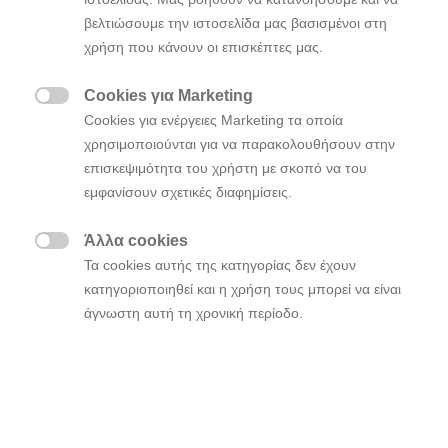
Ξεκινούν οι παραδόσεις προϊόντων σε
βελτιώσουμε την ιστοσελίδα μας βασισμένοι στη
πελάτες που έχουν κάνει προπαραγγελία και
χρήση που κάνουν οι επισκέπτες μας.
η είσοδος στις παγκόσμιες αγορές
αναμένεται να πραγματοποιηθεί το 2026
Cookies για Marketing

Cookies για ενέργειες Marketing τα οποία
χρησιμοποιούνται για να παρακολουθήσουν στην
Τη διάθεση του γιλέκου ρομπότ,
,
επισκεψιμότητα του χρήστη με σκοπό να του
X
–
ble
Shoulder
ξεκίνησε η Hyundai στην κορεατική αγορά με την
εμφανίσουν σχετικές διαφημίσεις.
πρώτη επίσημη παράδοση να πραγματοποιείται στην
αεροπορική εταιρεία «Korean Air». Η εκδήλωση
Άλλα cookies

πραγματοποιήθηκε στο υπόστεγο συντήρησης
Τα cookies αυτής της κατηγορίας δεν έχουν
αεροσκαφών της Korean Air στο Incheon της Ν.
κατηγοριοποιηθεί και η χρήση τους μπορεί να είναι
Κορέας.
άγνωστη αυτή τη χρονική περίοδο.
H Korean Air θα χρησιμοποιήσει το γιλέκο ρομπότ σε
εργασίες συναρμολόγησης και συντήρησης
εμπορικών και στρατιωτικών αεροσκαφών,
οχημάτων αστικής εναέριας κινητικότητας (UAM),