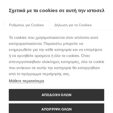
Σχετικά με τα cookies σε αυτή την ιστοσελίδα
Skip
to
Ρυθμίσεις για Cookies
Δήλωση για τα Cookies
content
Η Hyundai ξεκίνησε τη
Τα cookies που χρησιμοποιούνται στον ιστότοπο αυτό
διάθεση του γιλέκου
κατηγοριοποιούνται. Παρακάτω μπορείτε να
ενημερωθείτε για την κάθε κατηγορία και να επιτρέψετε
ρομπότ «X-ble
ή να αρνηθείτε ορισμένα ή όλα τα cookies. Όταν
Shoulder»
απενεργοποιηθούν ολόκληρες κατηγορίες, όλα τα cookie
που ανήκουν σε αυτήν την κατηγορία θα καταργηθούν
από το πρόγραμμα περιήγησής σας.
Μάθετε περισσότερα
ΑΠΟΔΟΧΗ ΟΛΩΝ
ΑΠΌΡΡΙΨΗ ΌΛΩΝ