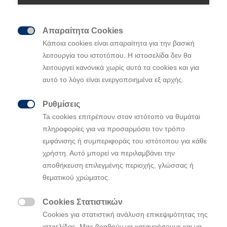
Απαραίτητα Cookies

Κάποια cookies είναι απαραίτητα για την βασική
Η Hyundai ξεκίνησε στην Ν. Κορέα τη
λειτουργία του ιστοτόπου. Η ιστοσελίδα δεν θα
διάθεση του γιλέκου ρομπότ «X-ble
λειτουργεί κανονικά χωρίς αυτά τα cookies και για
Shoulder» με πρώτο πελάτη την Korean Air
αυτό το λόγο είναι ενεργοποιημένα εξ αρχής.
Θα χρησιμοποιηθεί σε εργασίες
συναρμολόγησης και συντήρησης
Ρυθμίσεις

αεροσκαφών, συμπεριλαμβανομένων
Ta cookies επιτρέπουν στον ιστότοπο να θυμάται
εμπορικών και στρατιωτικών αεροσκαφών,
πληροφορίες για να προσαρμόσει τον τρόπο
εμφάνισης ή συμπεριφοράς του ιστότοπου για κάθε
drones και συστημάτων εκτόξευσης
χρήστη. Αυτό μπορεί να περιλαμβάνει την
δορυφόρων
αποθήκευση επιλεγμένης περιοχής, γλώσσας ή
Σχεδιασμένο για τη μείωση των φορτίων
θεματικού χρώματος.
που δέχονται οι ώμοι
από εργασίες
που
εκτελούνται πάνω από το κεφάλι
, κάτι
πολύ
Cookies Στατιστικών
συνηθισμένο στ
ις
συν
τηρήσεις των

Cookies για στατιστική ανάλυση επικεψιμότητας της
αεροσκαφών
ιστοελίδας. Μας βοηθούν να κατανοήσουμε και να