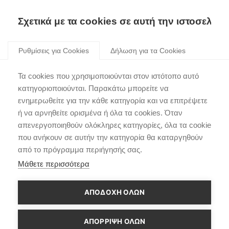
Σχετικά με τα cookies σε αυτή την ιστοσελίδα
Skip
to
Ρυθμίσεις για Cookies
Δήλωση για τα Cookies
content
Η Hyundai στην κορυφή
Τα cookies που χρησιμοποιούνται στον ιστότοπο αυτό
του βάθρου στο WRC
κατηγοριοποιούνται. Παρακάτω μπορείτε να
ενημερωθείτε για την κάθε κατηγορία και να επιτρέψετε
Rally Sweden
ή να αρνηθείτε ορισμένα ή όλα τα cookies. Όταν
απενεργοποιηθούν ολόκληρες κατηγορίες, όλα τα cookie
που ανήκουν σε αυτήν την κατηγορία θα καταργηθούν
από το πρόγραμμα περιήγησής σας.
Μάθετε περισσότερα
ΑΠΟΔΟΧΗ ΟΛΩΝ
ΑΠΌΡΡΙΨΗ ΌΛΩΝ