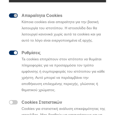
Απαραίτητα Cookies

Κάποια cookies είναι απαραίτητα για την βασική
Οι Esapekka
Lappi
και Janne
Ferm
λειτουργία του ιστοτόπου. Η ιστοσελίδα δεν θα
κατέκτησαν τη νίκη στο Ράλι Σουηδίας
λειτουργεί κανονικά χωρίς αυτά τα cookies και για
Οι Thierry Neuville και Martijn Wydaeghe
αυτό το λόγο είναι ενεργοποιημένα εξ αρχής.
τερμάτισαν στην τέταρτη θέση συνολικά
Ρυθμίσεις
To πλήρωμα των Εσθονών Ott Tänak και

Ta cookies επιτρέπουν στον ιστότοπο να θυμάται
Martin Järveoja εξασφάλισε έξι βαθμούς
πληροφορίες για να προσαρμόσει τον τρόπο
στις εξαιρετικά δύσκολες συνθήκες του
εμφάνισης ή συμπεριφοράς του ιστότοπου για κάθε
αγώνα
χρήστη. Αυτό μπορεί να περιλαμβάνει την
αποθήκευση επιλεγμένης περιοχής, γλώσσας ή
θεματικού χρώματος.
Οι
και
παρέμειναν
Esapekka
Lappi
Janne
Ferm
συγκεντρωμένοι στο στόχο τους καθ’ όλη τη διάρκεια
Cookies Στατιστικών
του
κατακτώντας τη δεύτερη νίκη
Ράλι Σουηδίας

Cookies για στατιστική ανάλυση επικεψιμότητας της
τους στο WRC. Οι Φινλανδοί διατήρησαν την
ιστοελίδας. Μας βοηθούν να κατανοήσουμε και να