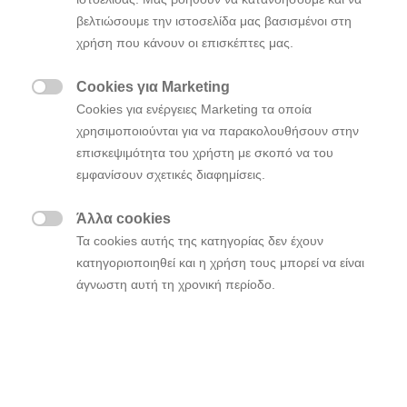
ψυχραιμία τους και έδειξαν τις δυνατότητές τους σε
βελτιώσουμε την ιστοσελίδα μας βασισμένοι στη
300,10 χιλιόμετρα εξαιρετικά δύσκολων συνθηκών
χρήση που κάνουν οι επισκέπτες μας.
σε ένα ράλι όπου τα μικρότερα λάθη θα μπορούσαν
να έχουν τεράστιες συνέπειες.
Cookies για Marketing

Cookies για ενέργειες Marketing τα οποία
Κατακτώντας τρείς νίκες στις ειδικές διαδρομές της
χρησιμοποιούνται για να παρακολουθήσουν στην
Παρασκευής με το
Hyundai i20 N Rally1 Hybrid
επισκεψιμότητα του χρήστη με σκοπό να του
εδραίωσαν τη θέση τους στην κορυφή της κατάταξης
εμφανίσουν σχετικές διαφημίσεις.
φθάνοντας στο επιθυμητό αποτέλεσμα, την πρώτη
τους νίκη με την
και η δεύτερη
Hyundai Motorsport
Άλλα cookies
συνολικά στο WRC μετά τη νίκη τους στο Ράλι

Τα cookies αυτής της κατηγορίας δεν έχουν
Φινλανδίας 2017.
κατηγοριοποιηθεί και η χρήση τους μπορεί να είναι
άγνωστη αυτή τη χρονική περίοδο.
Οι
Thierry Neuville και Martijn Wydaeghe
τερμάτισαν τρίτοι στην Super Sunday και κατέκτησαν
την τέταρτη θέση συνολικά. Οι Βέλγοι άνοιξαν τον
δρόμο το πρωί της Παρασκευής, κάτι που τους
εμπόδισε να αναδείξουν πλήρως τις δυνατότητές