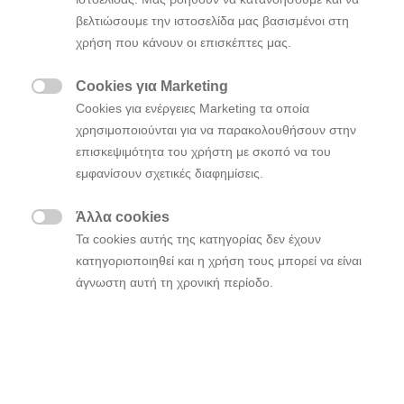
τεχνικής papercut, Στρατή Ταυλαρίδη
βελτιώσουμε την ιστοσελίδα μας βασισμένοι στη
Η Art Athina 2025 θα διεξαχθεί από τις 18
χρήση που κάνουν οι επισκέπτες μας.
έως τις 22 Σεπτεμβρίου στο Ζάππειο Μέγαρο
Στην Art Athina 2025, η τέχνη συναντά την
Cookies για Marketing

κίνηση και το μέλλον αποκτά μορφή
Cookies για ενέργειες Marketing τα οποία
χρησιμοποιούνται για να παρακολουθήσουν στην
επισκεψιμότητα του χρήστη με σκοπό να του
η
Για 3
συνεχόμενη χρονιά, η Hyundai Ελλάς δίνει το
εμφανίσουν σχετικές διαφημίσεις.
παρόν στην
που θα
Έκθεση
Art
Athina
2025
διεξαχθεί
από τις 18 μέχρι και τις 22 Σεπτεμβρίου
Άλλα cookies

, φέρνοντας αυτή τη φορά την παράδοση
Τα cookies αυτής της κατηγορίας δεν έχουν
2025
κατηγοριοποιηθεί και η χρήση τους μπορεί να είναι
της Κορέας στο ιστορικό κέντρο της Αθήνας.
άγνωστη αυτή τη χρονική περίοδο.
Σε
η
έναν ειδικά διαμορφωμένο «Κορεάτικο» κήπο
εταιρία φιλοξενεί μια ακόμη ξεχωριστή έκθεση
έργων τέχνης στον προαύλιο χώρο του Ζαππείου
Μεγάρου. Εμπνευσμένη από την κορεάτικη τέχνη του