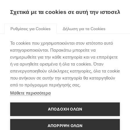
Σχετικά με τα cookies σε αυτή την ιστοσελίδα
Skip
to
Ρυθμίσεις για Cookies
Δήλωση για τα Cookies
content
Η HYUNDAI πλαισιώνει
Τα cookies που χρησιμοποιούνται στον ιστότοπο αυτό
για 3η συνεχόμενη
κατηγοριοποιούνται. Παρακάτω μπορείτε να
ενημερωθείτε για την κάθε κατηγορία και να επιτρέψετε
χρονιά την Art Athina
ή να αρνηθείτε ορισμένα ή όλα τα cookies. Όταν
απενεργοποιηθούν ολόκληρες κατηγορίες, όλα τα cookie
που ανήκουν σε αυτήν την κατηγορία θα καταργηθούν
από το πρόγραμμα περιήγησής σας.
Μάθετε περισσότερα
ΑΠΟΔΟΧΗ ΟΛΩΝ
ΑΠΌΡΡΙΨΗ ΌΛΩΝ