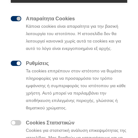
Απαραίτητα Cookies

Κάποια cookies είναι απαραίτητα για την βασική
Μια Έκθεση Τέχνης εμπνευσμένη από την
λειτουργία του ιστοτόπου. Η ιστοσελίδα δεν θα
Κορεάτικη κουλτούρα της
Hyundai
λειτουργεί κανονικά χωρίς αυτά τα cookies και για
αυτό το λόγο είναι ενεργοποιημένα εξ αρχής.
η
Η Hyundai Ελλάς για 3
συνεχόμενη χρονιά
στηρίζει την έκθεση
Art
Athina
φέρνοντας
Ρυθμίσεις

αυτή τη φορά την παράδοση της Κορέας στο
Ta cookies επιτρέπουν στον ιστότοπο να θυμάται
ιστορικό κέντρο της Αθήνας
πληροφορίες για να προσαρμόσει τον τρόπο
Τα αμιγώς ηλεκτρικά Hyundai INSTER και
εμφάνισης ή συμπεριφοράς του ιστότοπου για κάθε
INSTER Cross κοσμούν τον ειδικά
χρήστη. Αυτό μπορεί να περιλαμβάνει την
αποθήκευση επιλεγμένης περιοχής, γλώσσας ή
διαμορφωμένο χώρο της
Hyundai
στον
θεματικού χρώματος.
προαύλιο χώρο του Ζαππείου Μεγάρου
Η Hyundai εμπνευσμένη από την κορεάτικη
Cookies Στατιστικών
τέχνη του χαρτιού Hanji, συνεργάζεται

Cookies για στατιστική ανάλυση επικεψιμότητας της
φέτος με τον καταξιωμένο καλλιτέχνη της
ιστοελίδας. Μας βοηθούν να κατανοήσουμε και να