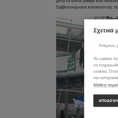
μετά το διπλό βάθρο που κατέκτ
Σαββατοκύριακο κατακτώντας τη δ
Σχετικά 
Ρυθμίσεις γ
Τα cookies πο
να ενημερωθεί
cookies. Ότα
την κατηγορί
Μάθετε περισ
ΑΠΟΔΟΧΗ