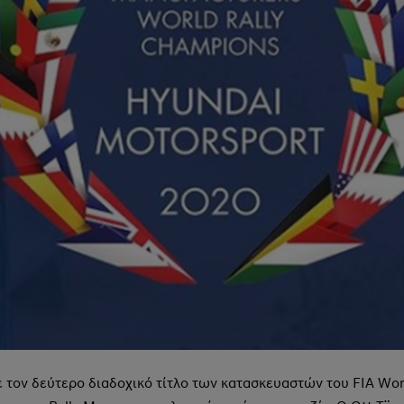
 τον δεύτερο διαδοχικό τίτλο των κατασκευαστών του FIA Wor