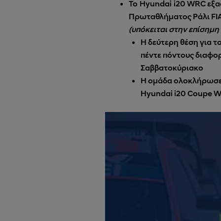
To
Hyundai
i
20
WRC
εξα
Πρωταθλήματος Ράλι FIA
(
υπόκειται στην επίσημη
Η δεύτερη θέση για το
πέντε πόντους διαφορ
Σαββατοκύριακο
Η ομάδα ολοκλήρωσε τ
Hyundai i20 Coupe 