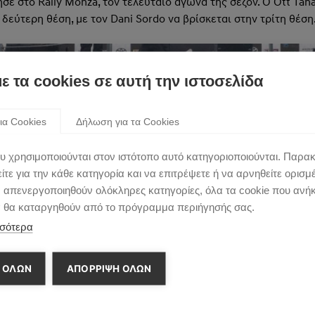
ησε στο Rally Monza, τον τελευταίο αγώνα της σεζόν. Ο Ott T
εύτερη θέση, με τον Dani Sordo να βρίσκεται στην τρίτη θέση
με τα cookies σε αυτή την ιστοσελίδα
ια Cookies
Δήλωση για τα Cookies
υ χρησιμοποιούνται στον ιστότοπο αυτό κατηγοριοποιούνται. Παρα
τε για την κάθε κατηγορία και να επιτρέψετε ή να αρνηθείτε ορισμ
ν απενεργοποιηθούν ολόκληρες κατηγορίες, όλα τα cookie που ανή
α θα καταργηθούν από το πρόγραμμα περιήγησής σας.
σότερα
 ΟΛΩΝ
ΑΠΌΡΡΙΨΗ ΌΛΩΝ