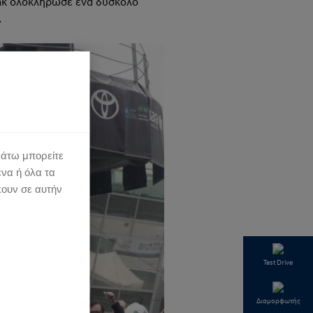
änak ολοκλήρωσε ένα δύσκολο
.
κάτω μπορείτε
ένα ή όλα τα
κουν σε αυτήν
Test Drive
Διαμορφωτής