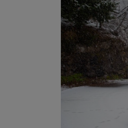
Άλλ

Τα c
είνα