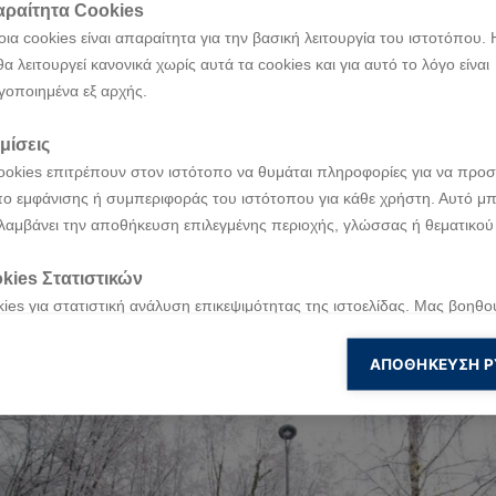
ραίτητα Cookies
ια cookies είναι απαραίτητα για την βασική λειτουργία του ιστοτόπου. 
θα λειτουργεί κανονικά χωρίς αυτά τα cookies και για αυτό το λόγο είναι
γοποιημένα εξ αρχής.
μίσεις
ookies επιτρέπουν στον ιστότοπο να θυμάται πληροφορίες για να προσ
ο εμφάνισης ή συμπεριφοράς του ιστότοπου για κάθε χρήστη. Αυτό μπ
λαμβάνει την αποθήκευση επιλεγμένης περιοχής, γλώσσας ή θεματικού
kies Στατιστικών
ies για στατιστική ανάλυση επικεψιμότητας της ιστοελίδας. Μας βοηθο
ι απολαυστικά ράλι της σεζόν, με βροχερές και συχνά χειμερινέ
νοήσουμε και να βελτιώσουμε την ιστοσελίδα μας βασισμένοι στη χρή
otorsport εξασφάλισε 33 πόντους κατακτώντας τον δεύτερο τίτ
πισκέπτες μας.
ΑΠΟΘΉΚΕΥΣΗ Ρ
kies για Marketing
ies για ενέργειες Marketing τα οποία χρησιμοποιούνται για να παρακ
 επισκεψιμότητα του χρήστη με σκοπό να του εμφανίσουν σχετικές διαφ