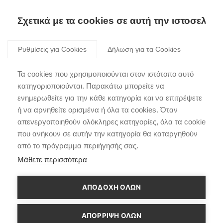
Σχετικά με τα cookies σε αυτή την ιστοσελίδα
Skip
to
Ρυθμίσεις για Cookies
Δήλωση για τα Cookies
content
i30 Fastback N
Τα cookies που χρησιμοποιούνται στον ιστότοπο αυτό
κατηγοριοποιούνται. Παρακάτω μπορείτε να
ενημερωθείτε για την κάθε κατηγορία και να επιτρέψετε
ή να αρνηθείτε ορισμένα ή όλα τα cookies. Όταν
απενεργοποιηθούν ολόκληρες κατηγορίες, όλα τα cookie
Πλοήγηση
που ανήκουν σε αυτήν την κατηγορία θα καταργηθούν
Παλαιότερο άρθρο
Νεότερο άρθρο
από το πρόγραμμα περιήγησής σας.
άρθρων
Μάθετε περισσότερα
ΑΠΟΔΟΧΗ ΟΛΩΝ
ΑΠΌΡΡΙΨΗ ΌΛΩΝ