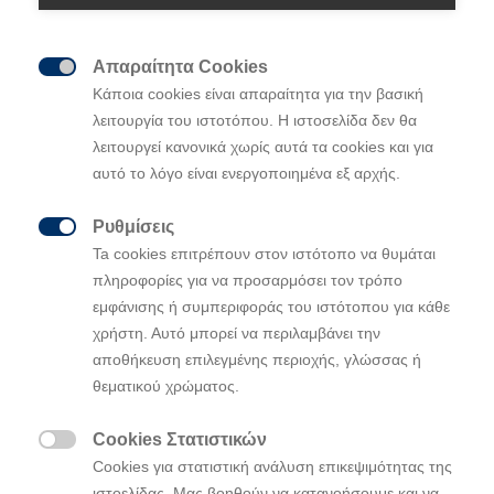
Απαραίτητα Cookies

Κάποια cookies είναι απαραίτητα για την βασική
Μοντέλα
λειτουργία του ιστοτόπου. Η ιστοσελίδα δεν θα
λειτουργεί κανονικά χωρίς αυτά τα cookies και για
αυτό το λόγο είναι ενεργοποιημένα εξ αρχής.
Επιλέγοντας Νέο
Ρυθμίσεις

Ta cookies επιτρέπουν στον ιστότοπο να θυμάται
After Sales
πληροφορίες για να προσαρμόσει τον τρόπο
εμφάνισης ή συμπεριφοράς του ιστότοπου για κάθε
χρήστη. Αυτό μπορεί να περιλαμβάνει την
Καινοτομία
αποθήκευση επιλεγμένης περιοχής, γλώσσας ή
θεματικού χρώματος.
Η Hyundai
Cookies Στατιστικών

Cookies για στατιστική ανάλυση επικεψιμότητας της
ιστοελίδας. Μας βοηθούν να κατανοήσουμε και να