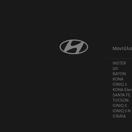
Άλλ

Τα c
είνα
Μοντέλ
INSTER
i20
BAYON
KONA
IONIQ 3
KONA Elec
SANTA FE
TUCSON
IONIQ 5
IONIQ 5 N
STARIA