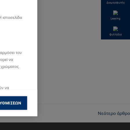
Διαμορφωτής
Η ιστοσελίδα
Leasing
Φυλλάδια
αρμόσει τον
ορεί να
 χρώματος.
ύν να
ση που κάνουν
ΥΘΜΊΣΕΩΝ
Νεότερο άρθρο
ολουθήσουν
ημίσεις.