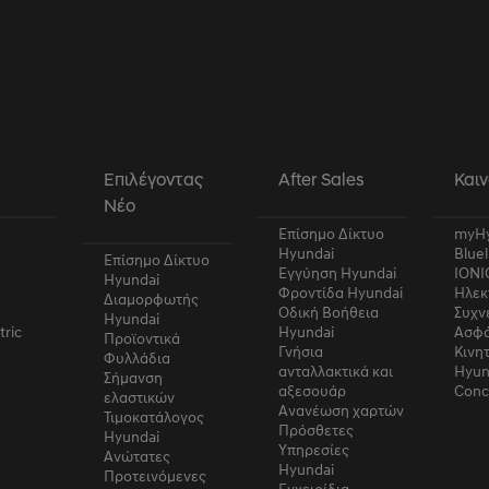
α cookies
ookies αυτής της κατηγορίας δεν έχουν κατηγοριοποιηθεί και η χρήση τ
ι άγνωστη αυτή τη χρονική περίοδο.
α
Επιλέγοντας
After Sales
Καιν
Νέο
Επίσημο Δίκτυο
myHy
Hyundai
Bluel
Επίσημο Δίκτυο
Εγγύηση Hyundai
IONI
Hyundai
Φροντίδα Hyundai
Ηλεκ
Διαμορφωτής
Οδική Βοήθεια
Συχν
Hyundai
tric
Hyundai
Ασφά
Προϊοντικά
Γνήσια
Κινη
Φυλλάδια
ανταλλακτικά και
Hyun
Σήμανση
αξεσουάρ
Conc
ελαστικών
Ανανέωση χαρτών
Τιμοκατάλογος
Πρόσθετες
Hyundai
Υπηρεσίες
Ανώτατες
Hyundai
Προτεινόμενες
Εγχειρίδια