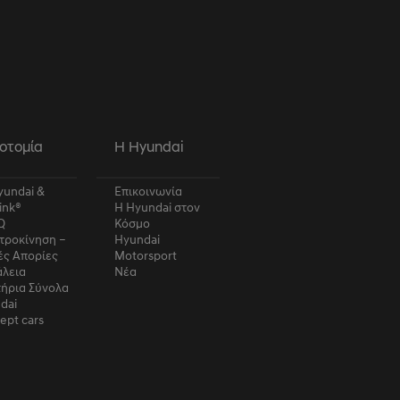
ους μπορεί να
οτομία
Η Hyundai
undai &
Επικοινωνία
ink®
Η Hyundai στον
Q
Κόσμο
τροκίνηση –
Hyundai
ές Απορίες
Motorsport
λεια
Νέα
τήρια Σύνολα
dai
ept cars