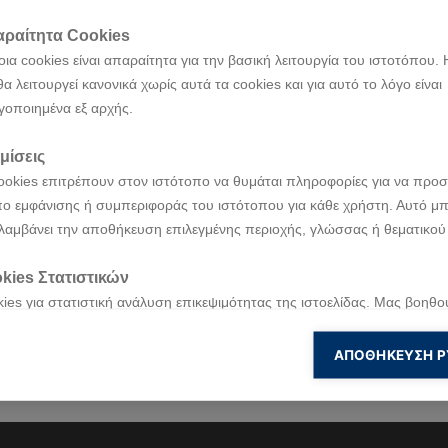
ραίτητα Cookies
ια cookies είναι απαραίτητα για την βασική λειτουργία του ιστοτόπου. 
θα λειτουργεί κανονικά χωρίς αυτά τα cookies και για αυτό το λόγο είναι
γοποιημένα εξ αρχής.
μίσεις
ookies επιτρέπουν στον ιστότοπο να θυμάται πληροφορίες για να προσ
ο εμφάνισης ή συμπεριφοράς του ιστότοπου για κάθε χρήστη. Αυτό μπ
λαμβάνει την αποθήκευση επιλεγμένης περιοχής, γλώσσας ή θεματικού
kies Στατιστικών
ies για στατιστική ανάλυση επικεψιμότητας της ιστοελίδας. Μας βοηθο
νοήσουμε και να βελτιώσουμε την ιστοσελίδα μας βασισμένοι στη χρή
πισκέπτες μας.
ΑΠΟΘΉΚΕΥΣΗ Ρ
kies για Marketing
ies για ενέργειες Marketing τα οποία χρησιμοποιούνται για να παρακ
 επισκεψιμότητα του χρήστη με σκοπό να του εμφανίσουν σχετικές διαφ