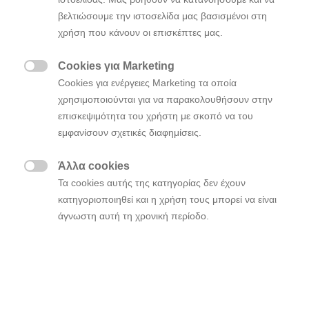
βελτιώσουμε την ιστοσελίδα μας βασισμένοι στη
χρήση που κάνουν οι επισκέπτες μας.
Cookies για Marketing

Cookies για ενέργειες Marketing τα οποία
χρησιμοποιούνται για να παρακολουθήσουν στην
επισκεψιμότητα του χρήστη με σκοπό να του
εμφανίσουν σχετικές διαφημίσεις.
Άλλα cookies

Τα cookies αυτής της κατηγορίας δεν έχουν
Η Hyundai Motor Company αποκάλυψε λεπτομέρειες
κατηγοριοποιηθεί και η χρήση τους μπορεί να είναι
σχετικά με τις ακραίες χειμερινές δοκιμές του
IONIQ
άγνωστη αυτή τη χρονική περίοδο.
, του πρώτου υψηλών επιδόσεων, μαζικής
5 N
παραγωγής αμιγώς ηλεκτρικού μοντέλου της μάρκας
N στην πίστα δοκιμών της Hyundai Mobis στο
Arjeplog της Σουηδίας.