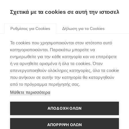
Σχετικά με τα cookies σε αυτή την ιστοσελίδα
Skip
to
Ρυθμίσεις για Cookies
Δήλωση για τα Cookies
content
Hyundai IONIQ 5 N ! Το
Τα cookies που χρησιμοποιούνται στον ιστότοπο αυτό
πρωτότυπο EV υψηλών
κατηγοριοποιούνται. Παρακάτω μπορείτε να
ενημερωθείτε για την κάθε κατηγορία και να επιτρέψετε
επιδόσεων κατακτά το
ή να αρνηθείτε ορισμένα ή όλα τα cookies. Όταν
αρκτικό περιβάλλον
απενεργοποιηθούν ολόκληρες κατηγορίες, όλα τα cookie
που ανήκουν σε αυτήν την κατηγορία θα καταργηθούν
από το πρόγραμμα περιήγησής σας.
Μάθετε περισσότερα
ΑΠΟΔΟΧΗ ΟΛΩΝ
ΑΠΌΡΡΙΨΗ ΌΛΩΝ