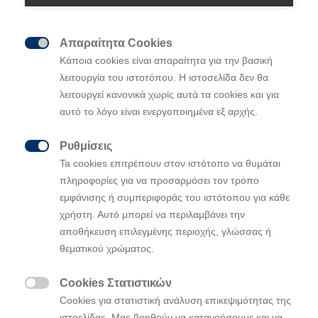
Απαραίτητα Cookies

Κάποια cookies είναι απαραίτητα για την βασική
λειτουργία του ιστοτόπου. Η ιστοσελίδα δεν θα
• Η Hyundai N δοκιμάζει το αμιγώς ηλεκτρικό,
λειτουργεί κανονικά χωρίς αυτά τα cookies και για
τετρακίνητο IONIQ 5 N σε ακραίες αρκτικές
αυτό το λόγο είναι ενεργοποιημένα εξ αρχής.
χειμερινές συνθήκες στο Arjeplog της Σουηδίας
Ρυθμίσεις

Ta cookies επιτρέπουν στον ιστότοπο να θυμάται
• Το IONIQ 5 N σχεδιάζεται να κάνει το ντεμπούτο
πληροφορίες για να προσαρμόσει τον τρόπο
του τον Ιούλιο του 2023 ως το πρώτο EV υψηλών
εμφάνισης ή συμπεριφοράς του ιστότοπου για κάθε
επιδόσεων μαζικής παραγωγής της μάρκας N
χρήστη. Αυτό μπορεί να περιλαμβάνει την
αποθήκευση επιλεγμένης περιοχής, γλώσσας ή
• Η μάρκα N αποκαλύπτει το πρώτο teaser του
θεματικού χρώματος.
IONIQ 5 N σηματοδοτώντας μια αλλαγή στην
εξέλιξη της μάρκας με μια νέα σειρά ηλεκτρικών
Cookies Στατιστικών
οχημάτων υψηλών επιδόσεων

Cookies για στατιστική ανάλυση επικεψιμότητας της
ιστοελίδας. Μας βοηθούν να κατανοήσουμε και να