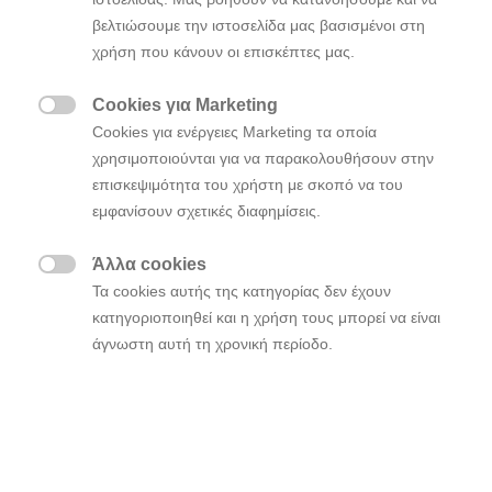
καθώς ξεκινά μια νέα εποχή.
βελτιώσουμε την ιστοσελίδα μας βασισμένοι στη
χρήση που κάνουν οι επισκέπτες μας.
Οι νέοι κανονισμοί των αυτοκινήτων για το 2017
έχουν εισαχθεί για να ενισχύσουν τη συνολική εικόνα
Cookies για Marketing
και να προσφέρουν ακόμη περισσότερο θέαμα στους

Cookies για ενέργειες Marketing τα οποία
φίλους του WRC, με το νέο σπορ αυτοκίνητο να
χρησιμοποιούνται για να παρακολουθήσουν στην
διαθέτει επιθετική νέα εμφάνιση και εξελιγμένες
επισκεψιμότητα του χρήστη με σκοπό να του
τεχνολογίες. Οι αλλαγές έχουν επικεντρωθεί στη
εμφανίσουν σχετικές διαφημίσεις.
βελτίωση της αεροδυναμικής και της μηχανικής
πρόσφυσης και συγχρόνως υπήρξε αύξηση της
Άλλα cookies
ισχύος του κινητήρα από 300 έως 380bhp, καθώς και

Τα cookies αυτής της κατηγορίας δεν έχουν
μείωση του συνολικού βάρους του αυτοκινήτου.
κατηγοριοποιηθεί και η χρήση τους μπορεί να είναι
άγνωστη αυτή τη χρονική περίοδο.
Με το νέο αυτοκίνητο, η ομάδα ελπίζει να επεκτείνει
την πιο επιτυχημένη σεζόν της μέχρι σήμερα, με την
οποία εξασφάλισε δύο νίκες και παραπάνω από δέκα
θέσεις στο βάθρο. Η Hyundai Motorsport κατέκτησε
επίσης τη δεύτερη θέση στη γενική κατάταξη του