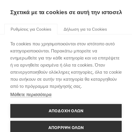
Σχετικά με τα cookies σε αυτή την ιστοσελίδα
Skip
to
Ρυθμίσεις για Cookies
Δήλωση για τα Cookies
content
H Hyundai Motorsport
Τα cookies που χρησιμοποιούνται στον ιστότοπο αυτό
παρουσιάζει το Hyundai
κατηγοριοποιούνται. Παρακάτω μπορείτε να
ενημερωθείτε για την κάθε κατηγορία και να επιτρέψετε
i20 Coupe WRC
ή να αρνηθείτε ορισμένα ή όλα τα cookies. Όταν
απενεργοποιηθούν ολόκληρες κατηγορίες, όλα τα cookie
που ανήκουν σε αυτήν την κατηγορία θα καταργηθούν
από το πρόγραμμα περιήγησής σας.
Μάθετε περισσότερα
ΑΠΟΔΟΧΗ ΟΛΩΝ
ΑΠΌΡΡΙΨΗ ΌΛΩΝ