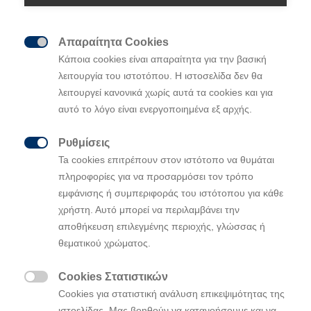
Με ένα ολοκαίνουργιο αυτοκίνητο θα αγωνιστεί η
Απαραίτητα Cookies

Hyundai Motorsport στο Παγκόσμιο Πρωτάθλημα
Κάποια cookies είναι απαραίτητα για την βασική
Ράλι της FIA (WRC) το 2017, το Hyundai i20 Coupe
λειτουργία του ιστοτόπου. Η ιστοσελίδα δεν θα
WRC. Το αυτοκίνητο έχει σχεδιαστεί σύμφωνα με
λειτουργεί κανονικά χωρίς αυτά τα cookies και για
τους νέους τεχνικούς κανονισμούς των οχημάτων
αυτό το λόγο είναι ενεργοποιημένα εξ αρχής.
WRC και παρουσιάστηκεκατά τη διάρκειαμιας
αποκλειστικής εκδήλωσης στα μέσα μαζικής
Ρυθμίσεις

ενημέρωσης στο Autodromo Nazionale Monza στην
Ta cookies επιτρέπουν στον ιστότοπο να θυμάται
Ιταλία.
πληροφορίες για να προσαρμόσει τον τρόπο
εμφάνισης ή συμπεριφοράς του ιστότοπου για κάθε
Για την Hyundai Motorsport, το i20 τρίθυρο Coupe
χρήστη. Αυτό μπορεί να περιλαμβάνει την
WRC αντιπροσωπεύει το τρίτο νέο αυτοκίνητο της
αποθήκευση επιλεγμένης περιοχής, γλώσσας ή
ομάδας από το ντεμπούτο της στο πρωτάθληματο
θεματικού χρώματος.
2014 – μετά το Hyundai i20 WRC (2014-15) και το
Νέας Γενιάς i20 WRC (2016). Μπαίνοντας στην
Cookies Στατιστικών
τέταρτη σεζόν του WRC, η ομάδα ελπίζει να βασιστεί

Cookies για στατιστική ανάλυση επικεψιμότητας της
στη θετική περίοδο ανάπτυξης των τελευταίων ετών,
ιστοελίδας. Μας βοηθούν να κατανοήσουμε και να