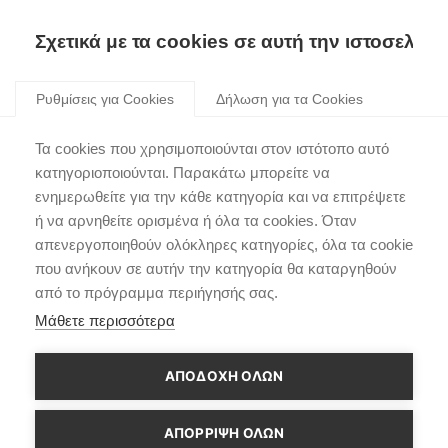
Σχετικά με τα cookies σε αυτή την ιστοσελίδα
Skip
to
Ρυθμίσεις για Cookies
Δήλωση για τα Cookies
content
Εντυπωσιακή Νίκη για
Τα cookies που χρησιμοποιούνται στον ιστότοπο αυτό
την Hyundai στο Ράλλυ
κατηγοριοποιούνται. Παρακάτω μπορείτε να
ενημερωθείτε για την κάθε κατηγορία και να επιτρέψετε
Φινλανδίας
ή να αρνηθείτε ορισμένα ή όλα τα cookies. Όταν
απενεργοποιηθούν ολόκληρες κατηγορίες, όλα τα cookie
που ανήκουν σε αυτήν την κατηγορία θα καταργηθούν
από το πρόγραμμα περιήγησής σας.
Μάθετε περισσότερα
ΑΠΟΔΟΧΗ ΟΛΩΝ
ΑΠΌΡΡΙΨΗ ΌΛΩΝ