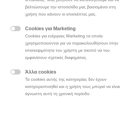
βελτιώσουμε την ιστοσελίδα μας βασισμένοι στη
Η Hyundai Motorsport σημείωσε μια εκπληκτική νίκη
χρήση που κάνουν οι επισκέπτες μας.
στο Ράλλυ Φινλανδίας μετά από μια επιβλητική
απόδοση των Ott Tänak και Martin Järveoja με το
Cookies για Marketing
Hyundai i20 N Rally1.

Cookies για ενέργειες Marketing τα οποία
χρησιμοποιούνται για να παρακολουθήσουν στην
Οι Εσθονοί είχαν τον απόλυτο έλεγχο του Ράλλυ από
επισκεψιμότητα του χρήστη με σκοπό να του
το πρωί της Παρασκευής (SS2) και διαχειρίστηκαν το
εμφανίσουν σχετικές διαφημίσεις.
πλεονέκτημά τους σε όλη τη διάρκεια του αγώνα. Το
πλήρωμα όχι μόνο διατήρησε το προβάδισμά του,
Άλλα cookies
αλλά κατάφερε να αυξήσει τη διαφορά του και κατά

Τα cookies αυτής της κατηγορίας δεν έχουν
τη διάρκεια της Κυριακής. Τελικά κέρδισαν με
κατηγοριοποιηθεί και η χρήση τους μπορεί να είναι
διαφορά 6,8 δευτερολέπτων.
άγνωστη αυτή τη χρονική περίοδο.
Σε μια σαγηνευτική τελευταία μέρα, ο Tänak έκανε
σαφείς τις προθέσεις του από την εναρκτήρια δοκιμή
Oittila (SS19/SS21 10,84km), αφαιρώντας άλλα 1,9
δευτερόλεπτα από τον αντίπαλο του, Kalle Rovaperä.