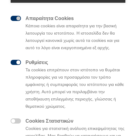
Απαραίτητα Cookies

Κάποια cookies είναι απαραίτητα για την βασική
Η Hyundai Motorsport εξασφάλισε τη
λειτουργία του ιστοτόπου. Η ιστοσελίδα δεν θα
δεύτερη νίκη της στο Παγκόσμιο
λειτουργεί κανονικά χωρίς αυτά τα cookies και για
Πρωτάθλημα Ράλλυ της FIA 2022 (WRC) με
αυτό το λόγο είναι ενεργοποιημένα εξ αρχής.
τους Ott Tänak και Martin Järveoja σε
Ρυθμίσεις
επιβλητική φόρμα στο Ράλλυ Φινλανδίας

Ta cookies επιτρέπουν στον ιστότοπο να θυμάται
Οι Εσθονοί σφράγισαν την νίκη τους στον
πληροφορίες για να προσαρμόσει τον τρόπο
αγώνα σχεδόν από την αρχή, οδηγώντας το
εμφάνισης ή συμπεριφοράς του ιστότοπου για κάθε
Ράλλυ από το SS2 την Παρασκευή και ποτέ
χρήστη. Αυτό μπορεί να περιλαμβάνει την
δεν παραιτήθηκαν από την διεκδίκηση της
αποθήκευση επιλεγμένης περιοχής, γλώσσας ή
νίκης
θεματικού χρώματος.
Οι Thierry Neuville και Martijn Wydaeghe
εδραίωσαν την πέμπτη θέση τους,
Cookies Στατιστικών
προσθέτοντας έναν βαθμό στο Power Stage.

Cookies για στατιστική ανάλυση επικεψιμότητας της
ιστοελίδας. Μας βοηθούν να κατανοήσουμε και να