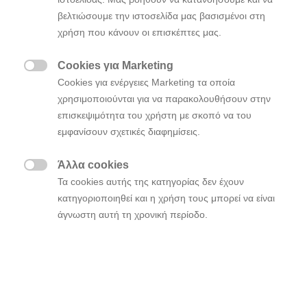
φόρτισης και την ευρυχωρία
βελτιώσουμε την ιστοσελίδα μας βασισμένοι στη
Το Hyundai INSTER είναι το μικρό ηλεκτρικό
χρήση που κάνουν οι επισκέπτες μας.
αυτοκίνητο με τις καλύτερες πωλήσεις στη
Cookies για Marketing
Γερμανία το 2025

Cookies για ενέργειες Marketing τα οποία
χρησιμοποιούνται για να παρακολουθήσουν στην
επισκεψιμότητα του χρήστη με σκοπό να του
Το αμιγώς ηλεκτρικό
βραβεύτηκε
Hyundai INSTER
εμφανίσουν σχετικές διαφημίσεις.
με το
από το
Χρυσό Τιμόνι
AUTO BILD & BILD am
στην κατηγορία «
SONNTAG*
Οχήματα κάτω των
Άλλα cookies
», μια ιδιαίτερα σημαντική, ταχέως
25.000€

Τα cookies αυτής της κατηγορίας δεν έχουν
αναπτυσσόμενη και εξαιρετικά ανταγωνιστική
κατηγοριοποιηθεί και η χρήση τους μπορεί να είναι
κατηγορία της γερμανικής αγοράς.
άγνωστη αυτή τη χρονική περίοδο.
Η διάκριση αυτή στα βραβεία “
Golden Steering
υπογραμμίζει αυτό που έχει επίσης πείσει
Wheel”
τους Γερμανούς οδηγούς : το
είναι
Hyundai INSTER
το μικρό αμιγώς ηλεκτρικό αυτοκίνητο με τις