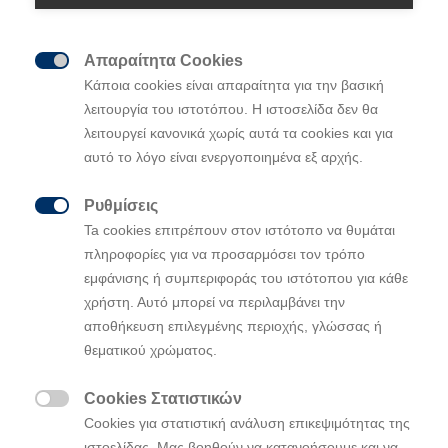
Απαραίτητα Cookies

Κάποια cookies είναι απαραίτητα για την βασική
λειτουργία του ιστοτόπου. Η ιστοσελίδα δεν θα
λειτουργεί κανονικά χωρίς αυτά τα cookies και για
αυτό το λόγο είναι ενεργοποιημένα εξ αρχής.
Ρυθμίσεις

Ta cookies επιτρέπουν στον ιστότοπο να θυμάται
πληροφορίες για να προσαρμόσει τον τρόπο
εμφάνισης ή συμπεριφοράς του ιστότοπου για κάθε
χρήστη. Αυτό μπορεί να περιλαμβάνει την
αποθήκευση επιλεγμένης περιοχής, γλώσσας ή
Κορυφαία βράβευση από το AUTO BILD &
θεματικού χρώματος.
BILD am SONNTAG για το αμιγώς ηλεκτρικό
μικρό SUV
Cookies Στατιστικών
Η κριτική επιτροπή επισημαίνει το

Cookies για στατιστική ανάλυση επικεψιμότητας της
σχεδιασμό, την τεχνολογία γρήγορης
ιστοελίδας. Μας βοηθούν να κατανοήσουμε και να