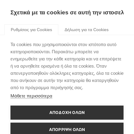
Σχετικά με τα cookies σε αυτή την ιστοσελίδα
Skip
to
Ρυθμίσεις για Cookies
Δήλωση για τα Cookies
content
Χρυσό Τιμόνι – Το
Τα cookies που χρησιμοποιούνται στον ιστότοπο αυτό
Hyundai INSTER
κατηγοριοποιούνται. Παρακάτω μπορείτε να
ενημερωθείτε για την κάθε κατηγορία και να επιτρέψετε
αναδείχθηκε το
ή να αρνηθείτε ορισμένα ή όλα τα cookies. Όταν
καλύτερο αυτοκίνητο
απενεργοποιηθούν ολόκληρες κατηγορίες, όλα τα cookie
που ανήκουν σε αυτήν την κατηγορία θα καταργηθούν
της Γερμανίας κάτω των
από το πρόγραμμα περιήγησής σας.
25.000€
Μάθετε περισσότερα
ΑΠΟΔΟΧΗ ΟΛΩΝ
ΑΠΌΡΡΙΨΗ ΌΛΩΝ