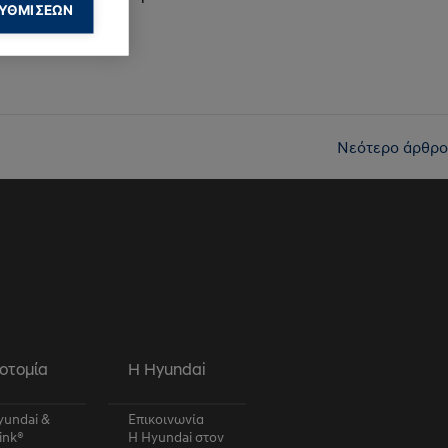
ΥΘΜΊΣΕΩΝ
ολουθήσουν
ημίσεις.
Νεότερο άρθρο
ους μπορεί να
οτομία
Η Hyundai
undai &
Επικοινωνία
ink®
Η Hyundai στον