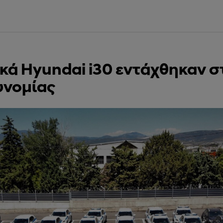
ικά Hyundai i30 εντάχθηκαν σ
υνομίας