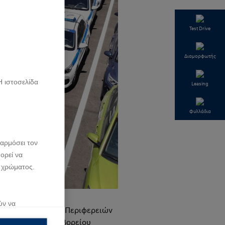
Test Drive
Διαμορφωτής
Η ιστοσελίδα
Leasing
Φυλλάδια
αρμόσει τον
ορεί να
 χρώματος.
ύν να
ική Ασφάλεια» των Περιφερειών
ση που κάνουν
σων, Ηπείρου και Βορείου