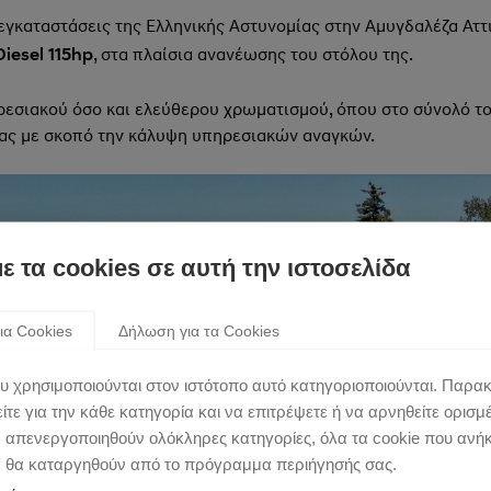
εγκαταστάσεις της Ελληνικής Αστυνομίας στην Αμυγδαλέζα Ατ
, στα πλαίσια ανανέωσης του στόλου της.
Diesel
115
hp
ρεσιακού όσο και ελεύθερου χρωματισμού, όπου στο σύνολό το
ας με σκοπό την κάλυψη υπηρεσιακών αναγκών.
με τα cookies σε αυτή την ιστοσελίδα
ια Cookies
Δήλωση για τα Cookies
υ χρησιμοποιούνται στον ιστότοπο αυτό κατηγοριοποιούνται. Παρα
τε για την κάθε κατηγορία και να επιτρέψετε ή να αρνηθείτε ορισμ
ν απενεργοποιηθούν ολόκληρες κατηγορίες, όλα τα cookie που ανή
α θα καταργηθούν από το πρόγραμμα περιήγησής σας.