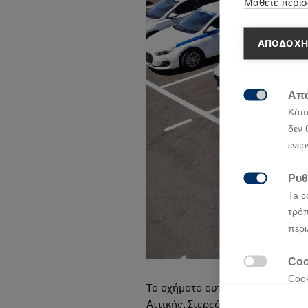
Μάθετε περισ
ΑΠΟΔΟΧΗ
Απα

Κάπο
δεν 
ενερ
Ρυθ

Ta c
τρόπ
περι
Coo

Cook
Τα οχήματα αυτά αποκτήθηκαν σ
κατα
Αττικής, Στερεάς Ελλάδας, Ανατ