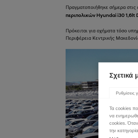
Πραγματοποιήθηκε σήμερα στις 
περιπολικών Hyundai i30 1,6
lt
Πρόκειται για οχήματα τόσο υπη
Περιφέρεια Κεντρικής Μακεδονί
Σχετικά 
Ρυθμίσεις γ
Τα cookies πο
να ενημερωθεί
cookies. Ότα
την κατηγορί