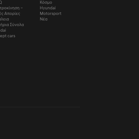
Q
Κόσμο
τροκίνηση –
Hyundai
ές Απορίες
Motorsport
λεια
Νέα
τήρια Σύνολα
dai
ept cars