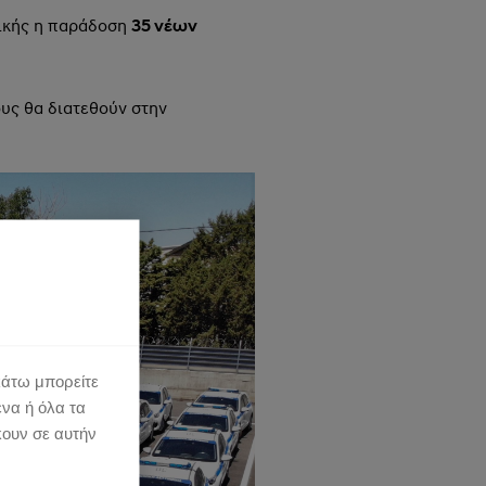
τικής η παράδοση
35 νέων
υς θα διατεθούν στην
κάτω μπορείτε
ένα ή όλα τα
κουν σε αυτήν