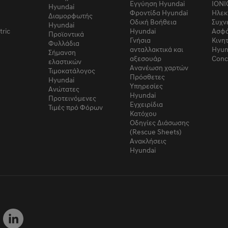
Εγγύηση Hyundai
IONI
Hyundai
Φροντίδα Hyundai
Ηλεκ
Διαμορφωτής
Οδική Βοήθεια
Συχν
Hyundai
tric
Hyundai
Ασφά
Προϊοντικά
Γνήσια
Κινη
Φυλλάδια
ανταλλακτικά και
Hyun
Σήμανση
αξεσουάρ
Conc
ελαστικών
Ανανέωση χαρτών
Τιμοκατάλογος
Πρόσθετες
Hyundai
Υπηρεσίες
Ανώτατες
Hyundai
Προτεινόμενες
Εγχειρίδια
Τιμές πρό Φόρων
Κατόχου
Οδηγίες Διάσωσης
(Rescue Sheets)
Ανακλήσεις
Hyundai