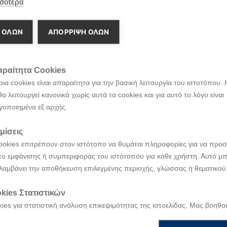
σότερα
 ΟΛΩΝ
ΑΠΌΡΡΙΨΗ ΌΛΩΝ
ραίτητα Cookies
ια cookies είναι απαραίτητα για την βασική λειτουργία του ιστοτόπου. 
θα λειτουργεί κανονικά χωρίς αυτά τα cookies και για αυτό το λόγο είναι
γοποιημένα εξ αρχής.
μίσεις
ookies επιτρέπουν στον ιστότοπο να θυμάται πληροφορίες για να προσ
ο εμφάνισης ή συμπεριφοράς του ιστότοπου για κάθε χρήστη. Αυτό μπ
λαμβάνει την αποθήκευση επιλεγμένης περιοχής, γλώσσας ή θεματικού
kies Στατιστικών
ies για στατιστική ανάλυση επικεψιμότητας της ιστοελίδας. Μας βοηθο
το πλαίσιο υλοποίησης του ΕΣΠΑ 2014 – 2020 «Ενεργητική Οδ
νοήσουμε και να βελτιώσουμε την ιστοσελίδα μας βασισμένοι στη χρή
ολικής Μακεδονίας και Θράκης, Δυτικής Μακεδονίας, Ιονίων Νή