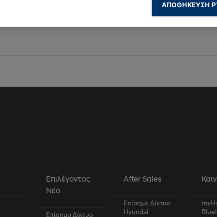
πισκέπτες μας.
ΑΠΟΘΉΚΕΥΣΗ Ρ
kies για Marketing
ies για ενέργειες Marketing τα οποία χρησιμοποιούνται για να παρακ
 επισκεψιμότητα του χρήστη με σκοπό να του εμφανίσουν σχετικές διαφ
α cookies
ookies αυτής της κατηγορίας δεν έχουν κατηγοριοποιηθεί και η χρήση τ
ι άγνωστη αυτή τη χρονική περίοδο.
α
Επιλέγοντας
After Sales
Καιν
Νέο
Επίσημο Δίκτυο
myHy
Hyundai
Bluel
Επίσημο Δίκτυο